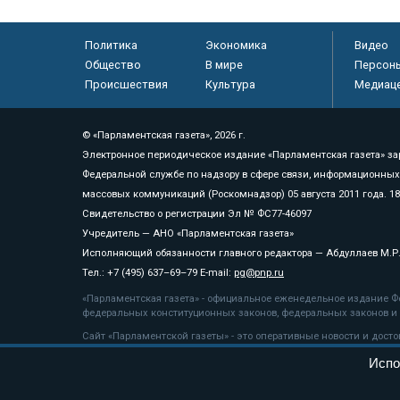
Политика
Экономика
Видео
Общество
В мире
Персон
Происшествия
Культура
Медиац
© «Парламентская газета», 2026 г.
Электронное периодическое издание «Парламентская газета» за
Федеральной службе по надзору в сфере связи, информационных
массовых коммуникаций (Роскомнадзор) 05 августа 2011 года. 1
Свидетельство о регистрации Эл № ФС77-46097
Учредитель — АНО «Парламентская газета»
Исполняющий обязанности главного редактора — Абдуллаев М.Р
Тел.: +7 (495) 637–69–79 E-mail:
pg@pnp.ru
«Парламентская газета» - официальное еженедельное издание Фе
федеральных конституционных законов, федеральных законов и а
Сайт «Парламентской газеты» - это оперативные новости и дост
«Парламентской газеты» активная ссылка на pnp.ru обязательна.
Испо
На информационном ресурсе применяются
рекомендательные т
Положение о защите персональных данных