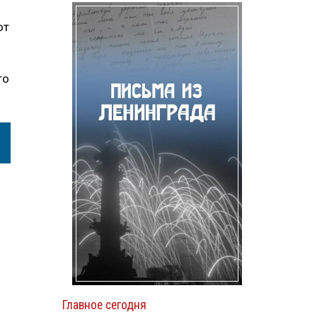
от
то
Главное сегодня