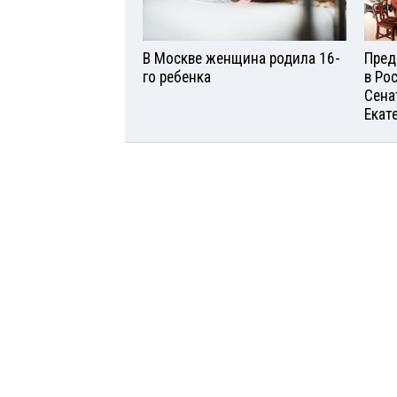
В Москве женщина родила 16-
Пред
го ребенка
в Ро
Сена
Екат