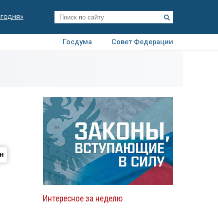
егодня»
Госдума
Совет Федерации
я
Авто
Недвижимость
Технологии
иза
Интересное за неделю