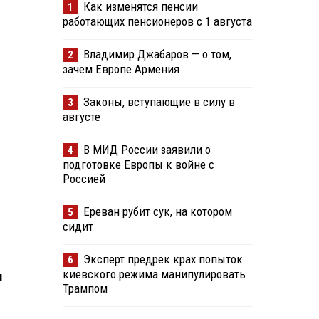
Как изменятся пенсии
1
работающих пенсионеров с 1 августа
Владимир Джабаров — о том,
2
зачем Европе Армения
Законы, вступающие в силу в
3
августе
В МИД России заявили о
4
подготовке Европы к войне с
Россией
Ереван рубит сук, на котором
5
сидит
Эксперт предрек крах попыток
6
киевского режима манипулировать
м
Трампом