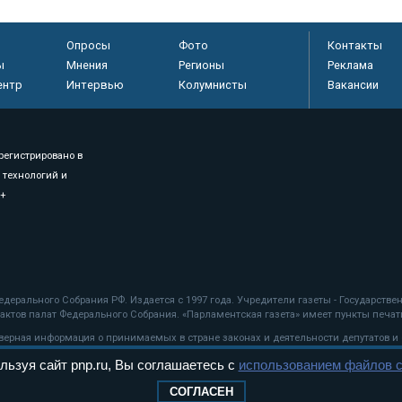
Опросы
Фото
Контакты
ы
Мнения
Регионы
Реклама
ентр
Интервью
Колумнисты
Вакансии
регистрировано в
 технологий и
8+
.
дерального Собрания РФ. Издается с 1997 года. Учредители газеты - Государств
ктов палат Федерального Собрания. «Парламентская газета» имеет пункты печати
оверная информация о принимаемых в стране законах и деятельности депутатов и
льзуя сайт pnp.ru, Вы соглашаетесь с
использованием файлов c
ехнологии
СОГЛАСЕН