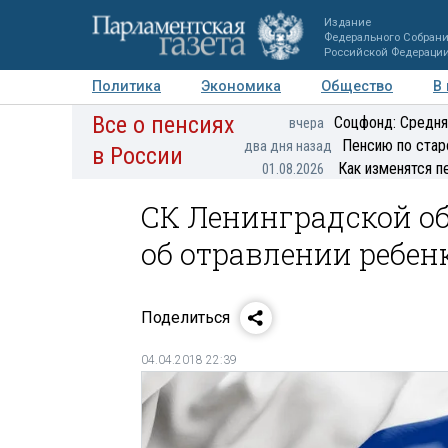
Издание
Федерального Собран
Российской Федераци
Политика
Экономика
Общество
В
Все о пенсиях
Фото
Авторы
Персоны
Мнения
Регионы
Соцфонд: Средня
вчера
Пенсию по стар
два дня назад
в России
Как изменятся п
01.08.2026
СК Ленинградской о
об отравлении ребен
Поделиться
04.04.2018 22:39