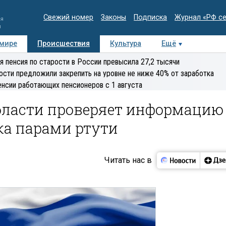
Свежий номер
Законы
Подписка
Журнал «РФ с
ия
и
 мире
Происшествия
Культура
Ещё
Медиацентр
Интервью
Колумнисты
Делова
я пенсия по старости в России превысила 27,2 тысячи
эксперт
ости предложили закрепить на уровне не ниже 40% от заработка
енсии работающих пенсионеров с 1 августа
бласти проверяет информацию
ка парами ртути
Читать нас в