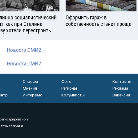
линно социалистический
Оформить гараж в
д»: как при Сталине
собственность станет проще
ву хотели перестроить
Новости СМИ2
Новости СМИ2
Опросы
Фото
Контакты
ы
Мнения
Регионы
Реклама
ентр
Интервью
Колумнисты
Вакансии
регистрировано в
 технологий и
8+