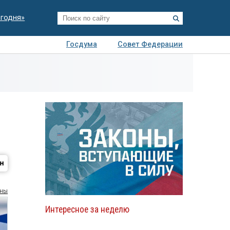
егодня»
Госдума
Совет Федерации
я
Авто
Недвижимость
Технологии
иза
оны
Интересное за неделю