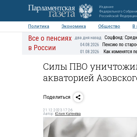
Издание
Федерального Собран
Российской Федераци
Политика
Экономика
Общество
В
Все о пенсиях
Фото
Авторы
Персоны
Мнения
Регионы
Соцфонд: Средн
два дня назад
Пенсию по старо
04.08.2026
в России
Как изменятся п
01.08.2026
Силы ПВО уничтожил
акваторией Азовског
Поделиться
21.12.2023 17:26
Автор:
Юлия Катенёва