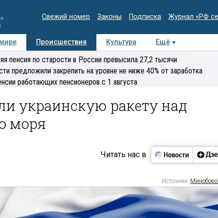
Свежий номер
Законы
Подписка
Журнал «РФ с
ия
и
 мире
Происшествия
Культура
Ещё
Медиацентр
Интервью
Колумнисты
Делова
яя пенсия по старости в России превысила 27,2 тысячи
эксперт
сти предложили закрепить на уровне не ниже 40% от заработка
енсии работающих пенсионеров с 1 августа
и украинскую ракету над
о моря
Читать нас в
Источник:
Минобор