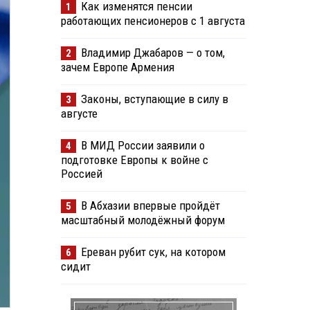
Как изменятся пенсии
1
работающих пенсионеров с 1 августа
Владимир Джабаров — о том,
2
зачем Европе Армения
Законы, вступающие в силу в
3
августе
В МИД России заявили о
4
подготовке Европы к войне с
Россией
В Абхазии впервые пройдёт
5
масштабный молодёжный форум
Ереван рубит сук, на котором
6
сидит