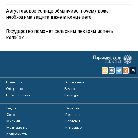
Августовское солнце обманчиво: почему коже
необходима защита даже в конце лета
Государство поможет сельским пекарям испечь
колобок
Политика
Экономика
Общество
В мире
Происшествия
Культура
Видео
Опросы
Фото
Персоны
Мнения
Регионы
Медиацентр
Интервью
Колумнисты