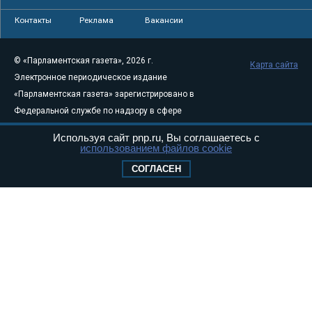
Контакты
Реклама
Вакансии
© «Парламентская газета», 2026 г.
Карта сайта
Электронное периодическое издание
«Парламентская газета» зарегистрировано в
Федеральной службе по надзору в сфере
связи, информационных технологий и
Используя сайт pnp.ru, Вы соглашаетесь с
массовых коммуникаций (Роскомнадзор) 05
использованием файлов cookie
августа 2011 года. 18+
СОГЛАСЕН
Свидетельство о регистрации Эл № ФС77-
46097
Учредитель — АНО «Парламентская газета»
Исполняющий обязанности главного
редактора — Абдуллаев М.Р.
Тел.: +7 (495) 637–69–79 E-mail:
pg@pnp.ru
«Парламентская газета» - официальное еженедельное издание
Федерального Собрания РФ. Издается с 1997 года. Учредители
газеты - Государственная Дума и Совет Федерации РФ. Официальный