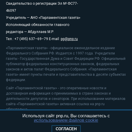
Свидетельство о регистрации Эл № ФС77-
46097
Учредитель — АНО «Парламентская газета»
Исполняющий обязанности главного
редактора — Абдуллаев М.Р.
Тел.: +7 (495) 637–69–79 E-mail:
pg@pnp.ru
«Парламентская газета» - официальное еженедельное издание
Федерального Собрания РФ. Издается с 1997 года. Учредители
газеты - Государственная Дума и Совет Федерации РФ. Официальный
публикатор федеральных конституционных законов, федеральных
законов и актов палат Федерального Собрания. «Парламентская
газета» имеет пункты печати и представительства в десяти субъектах
федерации.
Сайт «Парламентской газеты» - это оперативные новости и
достоверная информация о принимаемых в стране законах и
деятельности депутатов и сенаторов. При использовании материалов
сайта «Парламентской газеты» активная ссылка на pnp.ru
обязательна.
Используя сайт pnp.ru, Вы соглашаетесь с
На информационном ресурсе применяются
рекомендательные
использованием файлов cookie
технологии
Положение о защите персональных данных
СОГЛАСЕН