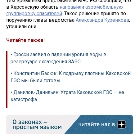
Тем временем представители МЧС РФ сообщили, что
в Херсонскую область
направили аэромобильную
группировку спасателей
. Такое решение принято по
поручению главы ведомства
Александра Куренкова
,
уточнили они.
Читайте также:
• Гросси заявил о падении уровня воды в
резервуаре охлаждения ЗАЭС
• Константин Басюк: К подрыву плотины Каховской
ГЭС мы были готовы
• Данилов-Данильян: Утрата Каховской ГЭС — не
катастрофа