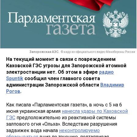
Запорожская АЭС.
© кадр из официального видео Минобороны России
На текущий момент в связи с повреждением
Каховской ГЭС угрозы для Запорожской атомной
электростанции нет. Об этом в эфире
радио
Spuntik
сообщил член главного совета
администрации Запорожской области
Владимир
Рогов
.
Как писала «Парламентская газета», в ночь с 5 на 6
июня украинская армия
нанесла удары по Каховской
ГЭС
предположительно из реактивной системы
залпового огня «Ольха». Вследствие разрушения
задвижек вода начала
неконтролируемо
сбрасываться
вниз по течению, подтапливая