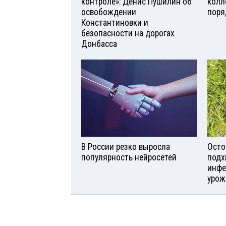
контроле»: Денис Пушилин об
колл
освобождении
поря
Константиновки и
безопасности на дорогах
Донбасса
В России резко выросла
Осто
популярность нейросетей
подх
инфе
урож