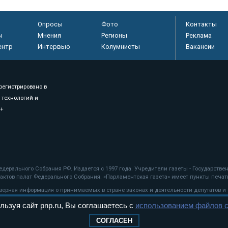
Опросы
Фото
Контакты
ы
Мнения
Регионы
Реклама
ентр
Интервью
Колумнисты
Вакансии
регистрировано в
 технологий и
8+
.
дерального Собрания РФ. Издается с 1997 года. Учредители газеты - Государств
ктов палат Федерального Собрания. «Парламентская газета» имеет пункты печати
оверная информация о принимаемых в стране законах и деятельности депутатов и
льзуя сайт pnp.ru, Вы соглашаетесь с
использованием файлов c
ехнологии
СОГЛАСЕН