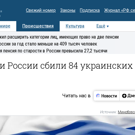
Свежий номер
Законы
Подписка
Журнал «РФ с
ия
и
 мире
Происшествия
Культура
Ещё
Медиацентр
Интервью
Колумнисты
Делова
ил расширить категории лиц, имеющих право на две пенсии
эксперт
оссии за год стало меньше на 409 тысяч человек
я пенсия по старости в России превысила 27,2 тысячи
и России сбили 84 украинских
Читать нас в
Источник:
Минобор