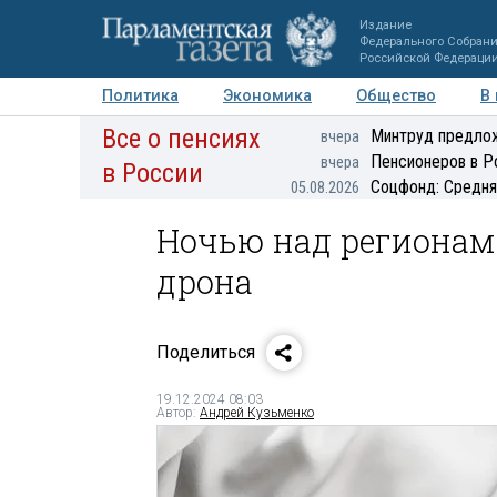
Издание
Федерального Собран
Российской Федераци
Политика
Экономика
Общество
В
Все о пенсиях
Фото
Авторы
Персоны
Мнения
Регионы
Минтруд предлож
вчера
Пенсионеров в Р
вчера
в России
Соцфонд: Средня
05.08.2026
Ночью над регионам
дрона
Поделиться
19.12.2024 08:03
Автор:
Андрей Кузьменко