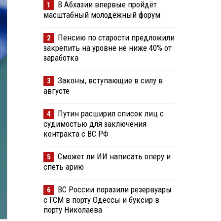
В Абхазии впервые пройдёт
1
масштабный молодёжный форум
Пенсию по старости предложили
2
закрепить на уровне не ниже 40% от
заработка
Законы, вступающие в силу в
3
августе
Путин расширил список лиц с
4
судимостью для заключения
контракта с ВС РФ
Сможет ли ИИ написать оперу и
5
спеть арию
ВС России поразили резервуары
6
с ГСМ в порту Одессы и буксир в
порту Николаева