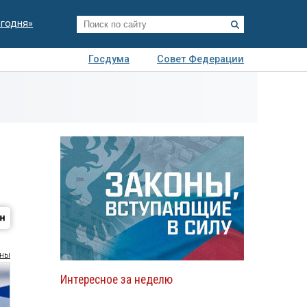
егодня»
Госдума
Совет Федерации
я
Авто
Недвижимость
Технологии
иза
оны
Интересное за неделю