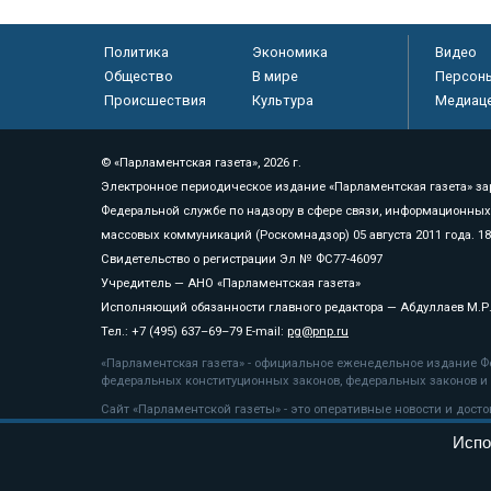
Политика
Экономика
Видео
Общество
В мире
Персон
Происшествия
Культура
Медиац
© «Парламентская газета», 2026 г.
Электронное периодическое издание «Парламентская газета» за
Федеральной службе по надзору в сфере связи, информационных
массовых коммуникаций (Роскомнадзор) 05 августа 2011 года. 1
Свидетельство о регистрации Эл № ФС77-46097
Учредитель — АНО «Парламентская газета»
Исполняющий обязанности главного редактора — Абдуллаев М.Р
Тел.: +7 (495) 637–69–79 E-mail:
pg@pnp.ru
«Парламентская газета» - официальное еженедельное издание Фе
федеральных конституционных законов, федеральных законов и а
Сайт «Парламентской газеты» - это оперативные новости и дост
«Парламентской газеты» активная ссылка на pnp.ru обязательна.
Испо
На информационном ресурсе применяются
рекомендательные т
Положение о защите персональных данных