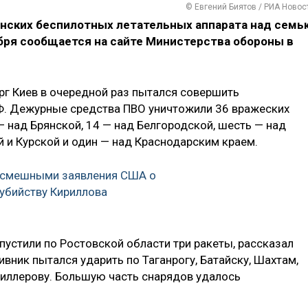
© Евгений Биятов / РИА Новос
инских беспилотных летательных аппарата над семь
бря сообщается на сайте Министерства обороны в
рг Киев в очередной раз пытался совершить
Ф. Дежурные средства ПВО уничтожили 36 вражеских
 над Брянской, 14 — над Белгородской, шесть — над
 и Курской и один — над Краснодарским краем.
т смешными заявления США о
 убийству Кириллова
пустили по Ростовской области три ракеты, рассказал
вник пытался ударить по Таганрогу, Батайску, Шахтам,
Миллерову. Большую часть снарядов удалось