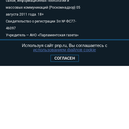
связи, информационных технологий и
массовых коммуникаций (Роскомнадзор) 05
августа 2011 года. 18+
Свидетельство о регистрации Эл № ФС77-
46097
Учредитель — АНО «Парламентская газета»
Исполняющий обязанности главного
Используя сайт pnp.ru, Вы соглашаетесь с
редактора — Абдуллаев М.Р.
использованием файлов cookie
Тел.: +7 (495) 637–69–79 E-mail:
pg@pnp.ru
СОГЛАСЕН
«Парламентская газета» - официальное еженедельное издание
Федерального Собрания РФ. Издается с 1997 года. Учредители
газеты - Государственная Дума и Совет Федерации РФ. Официальный
публикатор федеральных конституционных законов, федеральных
законов и актов палат Федерального Собрания. «Парламентская
газета» имеет пункты печати и представительства в десяти субъектах
федерации.
Сайт «Парламентской газеты» - это оперативные новости и
достоверная информация о принимаемых в стране законах и
деятельности депутатов и сенаторов. При использовании материалов
сайта «Парламентской газеты» активная ссылка на pnp.ru
обязательна.