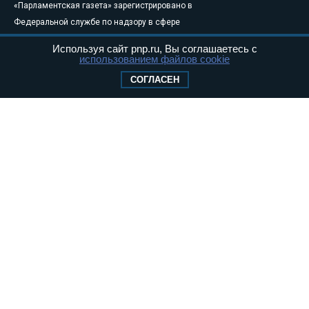
«Парламентская газета» зарегистрировано в
Федеральной службе по надзору в сфере
связи, информационных технологий и
Используя сайт pnp.ru, Вы соглашаетесь с
массовых коммуникаций (Роскомнадзор) 05
использованием файлов cookie
августа 2011 года. 18+
СОГЛАСЕН
Свидетельство о регистрации Эл № ФС77-
46097
Учредитель — АНО «Парламентская газета»
Исполняющий обязанности главного
редактора — Абдуллаев М.Р.
Тел.: +7 (495) 637–69–79 E-mail:
pg@pnp.ru
«Парламентская газета» - официальное еженедельное издание
Федерального Собрания РФ. Издается с 1997 года. Учредители
газеты - Государственная Дума и Совет Федерации РФ. Официальный
публикатор федеральных конституционных законов, федеральных
законов и актов палат Федерального Собрания. «Парламентская
газета» имеет пункты печати и представительства в десяти субъектах
федерации.
Сайт «Парламентской газеты» - это оперативные новости и
достоверная информация о принимаемых в стране законах и