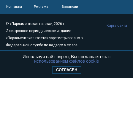
Контакты
Реклама
Вакансии
© «Парламентская газета», 2026 г.
Карта сайта
Электронное периодическое издание
«Парламентская газета» зарегистрировано в
Федеральной службе по надзору в сфере
связи, информационных технологий и
Используя сайт pnp.ru, Вы соглашаетесь с
массовых коммуникаций (Роскомнадзор) 05
использованием файлов cookie
августа 2011 года. 18+
СОГЛАСЕН
Свидетельство о регистрации Эл № ФС77-
46097
Учредитель — АНО «Парламентская газета»
Исполняющий обязанности главного
редактора — Абдуллаев М.Р.
Тел.: +7 (495) 637–69–79 E-mail:
pg@pnp.ru
«Парламентская газета» - официальное еженедельное издание
Федерального Собрания РФ. Издается с 1997 года. Учредители
газеты - Государственная Дума и Совет Федерации РФ. Официальный