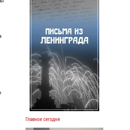
ты
в
е
Главное сегодня