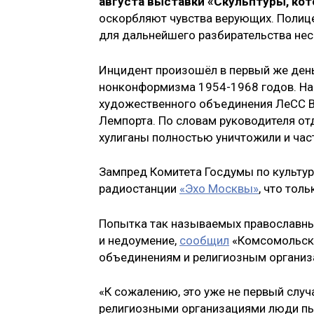
августа выставки «Скульптуры, ко
оскорбляют чувства верующих. Полице
для дальнейшего разбирательства нес
Инцидент произошёл в первый же день
нонконформизма 1954-1968 годов. На
художественного объединения ЛеСС В
Лемпорта. По словам руководителя о
хулиганы полностью уничтожили и час
Зампред Комитета Госдумы по культу
радиостанции
«Эхо Москвы»
, что тол
Попытка так называемых православн
и недоумение,
сообщил
«Комсомольско
объединениям и религиозным органи
«К сожалению, это уже не первый слу
религиозными организациями люди пы