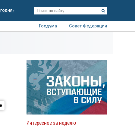
егодня»
Госдума
Совет Федерации
я
Авто
Недвижимость
Технологии
иза
Интересное за неделю