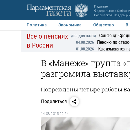
Издание
Федерального Собран
Российской Федераци
Политика
Экономика
Общество
В
Все о пенсиях
Фото
Авторы
Персоны
Мнения
Регионы
Соцфонд: Средн
два дня назад
Пенсию по старо
04.08.2026
в России
Как изменятся п
01.08.2026
В «Манеже» группа 
разгромила выставк
Повреждены четыре работы В
Поделиться
14.08.2015 22:24