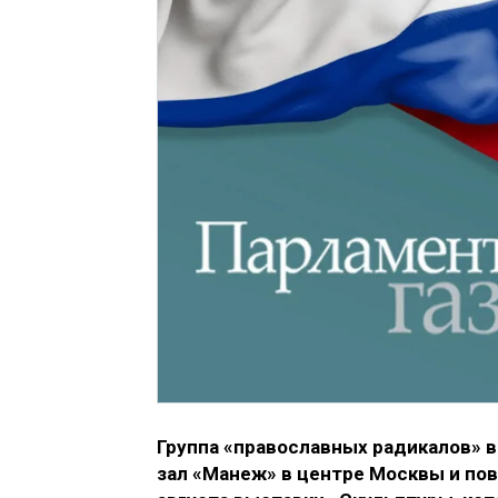
Группа «православных радикалов» 
зал «Манеж» в центре Москвы и по