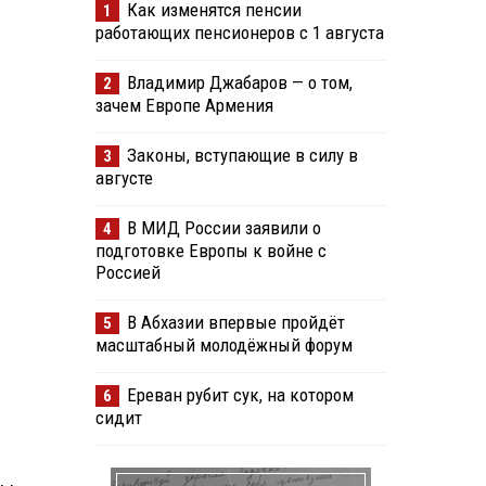
Как изменятся пенсии
1
работающих пенсионеров с 1 августа
Владимир Джабаров — о том,
2
зачем Европе Армения
Законы, вступающие в силу в
3
августе
В МИД России заявили о
4
подготовке Европы к войне с
Россией
В Абхазии впервые пройдёт
5
масштабный молодёжный форум
Ереван рубит сук, на котором
6
сидит