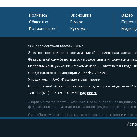
Политика
Экономика
Видео
Общество
В мире
Персон
Происшествия
Культура
Медиац
© «Парламентская газета», 2026 г.
Электронное периодическое издание «Парламентская газета» за
Федеральной службе по надзору в сфере связи, информационных
массовых коммуникаций (Роскомнадзор) 05 августа 2011 года. 1
Свидетельство о регистрации Эл № ФС77-46097
Учредитель — АНО «Парламентская газета»
Исполняющий обязанности главного редактора — Абдуллаев М.Р
Тел.: +7 (495) 637–69–79 E-mail:
pg@pnp.ru
«Парламентская газета» - официальное еженедельное издание Фе
федеральных конституционных законов, федеральных законов и а
Сайт «Парламентской газеты» - это оперативные новости и дост
«Парламентской газеты» активная ссылка на pnp.ru обязательна.
Испо
На информационном ресурсе применяются
рекомендательные т
Положение о защите персональных данных