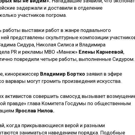
торых мы не видим».
Нападавшие заявили, что экспона
йские задержали и доставили в отделение
колько участников погрома.
 работы выставки работ в жанре подвального
 ней представлены скульптурные композиции участнико
адима Сидура, Николая Силиса и Владимира
тдела PR и рекламы МВО «Манеж»
Елены Карнеевой
,
тично повредили четыре работы, выполненные Сидуром.
ре, кинорежиссер
Владимир Бортко
заявил в эфире
ько варвары могут громить произведения искусства.
ых активистов совершить самосуд вызывает возмущени
й правде» глава Комитета Госдумы по общественным
зациям
Ярослав Нилов.
чай, когда прикрывающиеся верой и разными
таются заниматься наведением порядка. Подобные