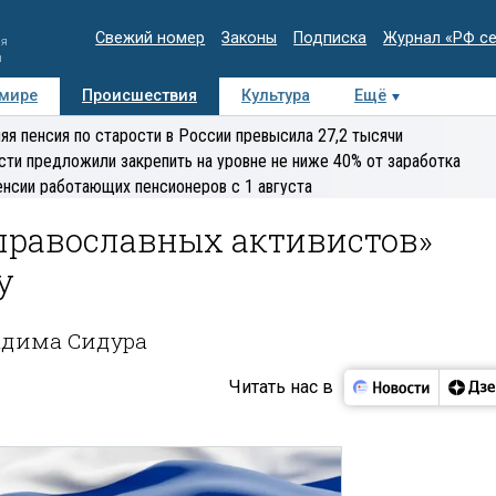
Свежий номер
Законы
Подписка
Журнал «РФ с
ия
и
 мире
Происшествия
Культура
Ещё
Медиацентр
Интервью
Колумнисты
Делова
яя пенсия по старости в России превысила 27,2 тысячи
эксперт
сти предложили закрепить на уровне не ниже 40% от заработка
енсии работающих пенсионеров с 1 августа
«православных активистов»
у
адима Сидура
Читать нас в