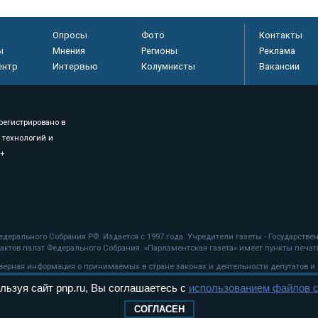
Опросы
Фото
Контакты
ы
Мнения
Регионы
Реклама
ентр
Интервью
Колумнисты
Вакансии
регистрировано в
 технологий и
8+
.
дерального Собрания РФ. Издается с 1997 года. Учредители газеты - Государств
ктов палат Федерального Собрания. «Парламентская газета» имеет пункты печати
оверная информация о принимаемых в стране законах и деятельности депутатов и
льзуя сайт pnp.ru, Вы соглашаетесь с
использованием файлов c
ехнологии
СОГЛАСЕН