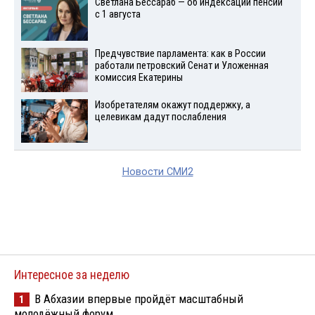
Светлана Бессараб — об индексации пенсий
с 1 августа
Предчувствие парламента: как в России
работали петровский Сенат и Уложенная
комиссия Екатерины
Изобретателям окажут поддержку, а
целевикам дадут послабления
Новости СМИ2
Интересное за неделю
В Абхазии впервые пройдёт масштабный
1
молодёжный форум