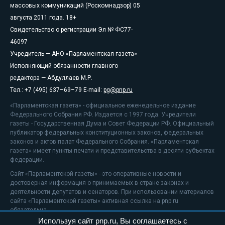
массовых коммуникаций (Роскомнадзор) 05
августа 2011 года. 18+
Свидетельство о регистрации Эл № ФС77-
46097
Учредитель — АНО «Парламентская газета»
Исполняющий обязанности главного
редактора — Абдуллаев М.Р.
Тел.: +7 (495) 637–69–79 E-mail:
pg@pnp.ru
«Парламентская газета» - официальное еженедельное издание
Федерального Собрания РФ. Издается с 1997 года. Учредители
газеты - Государственная Дума и Совет Федерации РФ. Официальный
публикатор федеральных конституционных законов, федеральных
законов и актов палат Федерального Собрания. «Парламентская
газета» имеет пункты печати и представительства в десяти субъектах
федерации.
Сайт «Парламентской газеты» - это оперативные новости и
достоверная информация о принимаемых в стране законах и
деятельности депутатов и сенаторов. При использовании материалов
сайта «Парламентской газеты» активная ссылка на pnp.ru
обязательна.
Используя сайт pnp.ru, Вы соглашаетесь с
На информационном ресурсе применяются
рекомендательные