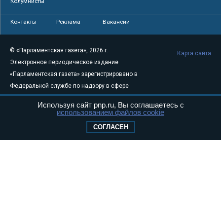
Колумнисты
Контакты
Реклама
Вакансии
© «Парламентская газета», 2026 г.
Карта сайта
Электронное периодическое издание
«Парламентская газета» зарегистрировано в
Федеральной службе по надзору в сфере
связи, информационных технологий и
Используя сайт pnp.ru, Вы соглашаетесь с
массовых коммуникаций (Роскомнадзор) 05
использованием файлов cookie
августа 2011 года. 18+
СОГЛАСЕН
Свидетельство о регистрации Эл № ФС77-
46097
Учредитель — АНО «Парламентская газета»
Исполняющий обязанности главного
редактора — Абдуллаев М.Р.
Тел.: +7 (495) 637–69–79 E-mail:
pg@pnp.ru
«Парламентская газета» - официальное еженедельное издание
Федерального Собрания РФ. Издается с 1997 года. Учредители