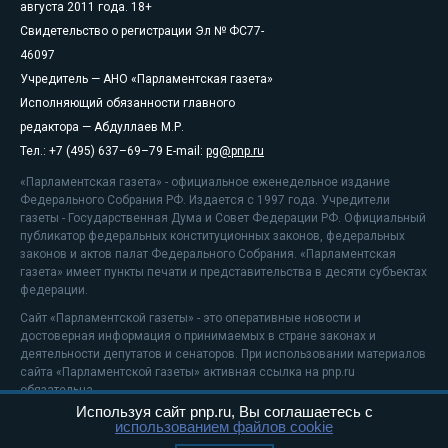
августа 2011 года. 18+
Свидетельство о регистрации Эл № ФС77-
46097
Учредитель — АНО «Парламентская газета»
Исполняющий обязанности главного
редактора — Абдуллаев М.Р.
Тел.: +7 (495) 637–69–79 E-mail:
pg@pnp.ru
«Парламентская газета» - официальное еженедельное издание
Федерального Собрания РФ. Издается с 1997 года. Учредители
газеты - Государственная Дума и Совет Федерации РФ. Официальный
публикатор федеральных конституционных законов, федеральных
законов и актов палат Федерального Собрания. «Парламентская
газета» имеет пункты печати и представительства в десяти субъектах
федерации.
Сайт «Парламентской газеты» - это оперативные новости и
достоверная информация о принимаемых в стране законах и
деятельности депутатов и сенаторов. При использовании материалов
сайта «Парламентской газеты» активная ссылка на pnp.ru
обязательна.
Используя сайт pnp.ru, Вы соглашаетесь с
На информационном ресурсе применяются
рекомендательные
использованием файлов cookie
технологии