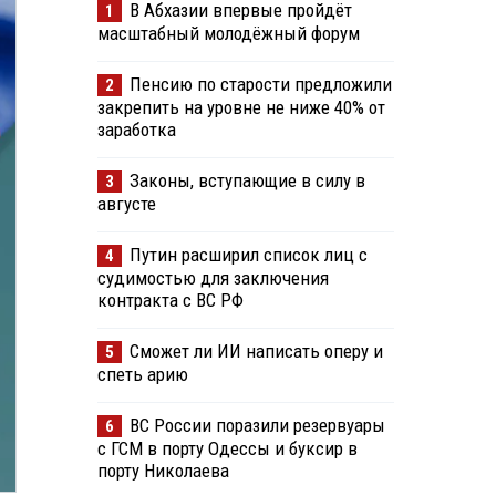
В Абхазии впервые пройдёт
1
масштабный молодёжный форум
Пенсию по старости предложили
2
закрепить на уровне не ниже 40% от
заработка
Законы, вступающие в силу в
3
августе
Путин расширил список лиц с
4
судимостью для заключения
контракта с ВС РФ
Сможет ли ИИ написать оперу и
5
спеть арию
ВС России поразили резервуары
6
с ГСМ в порту Одессы и буксир в
порту Николаева