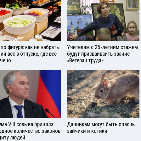
 по фигуре: как не набрать
Учителям с 25-летним стажем
ий вес в отпуске, где все
будут присваиваить звание
чено
«Ветеран труда»
ума VIII созыва приняла
Дачникам могут быть опасны
рдное количество законов
зайчики и котики
щиту людей