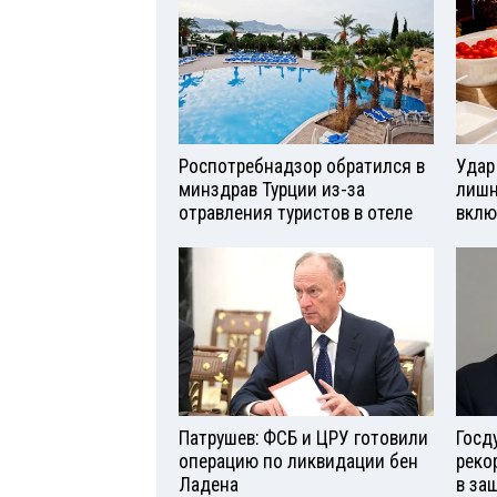
Роспотребнадзор обратился в
Удар
минздрав Турции из-за
лишн
отравления туристов в отеле
вклю
Патрушев: ФСБ и ЦРУ готовили
Госд
операцию по ликвидации бен
реко
Ладена
в за