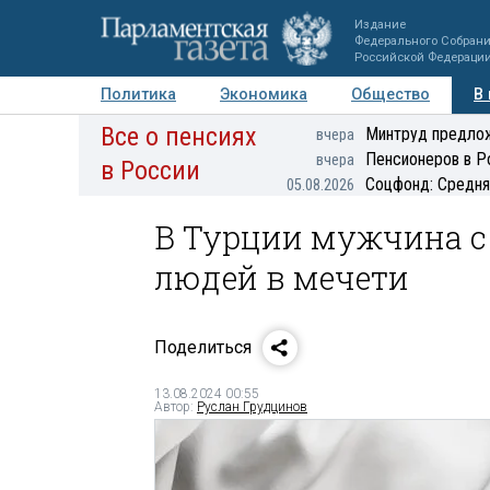
Издание
Федерального Собран
Российской Федераци
Политика
Экономика
Общество
В
Все о пенсиях
Фото
Авторы
Персоны
Мнения
Регионы
Минтруд предлож
вчера
Пенсионеров в Р
вчера
в России
Соцфонд: Средня
05.08.2026
В Турции мужчина с
людей в мечети
Поделиться
13.08.2024 00:55
Автор:
Руслан Грудцинов