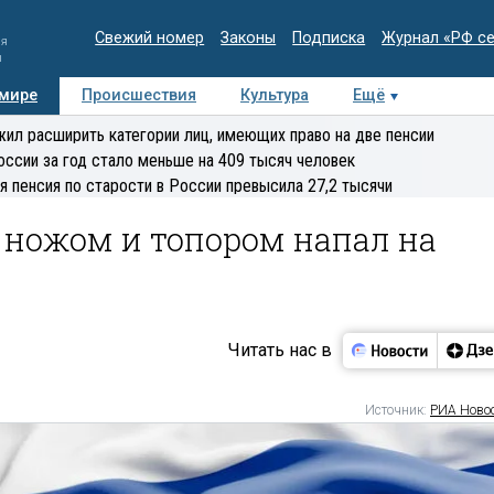
Свежий номер
Законы
Подписка
Журнал «РФ с
ия
и
 мире
Происшествия
Культура
Ещё
Медиацентр
Интервью
Колумнисты
Делова
ил расширить категории лиц, имеющих право на две пенсии
эксперт
оссии за год стало меньше на 409 тысяч человек
я пенсия по старости в России превысила 27,2 тысячи
 ножом и топором напал на
Читать нас в
Источник:
РИА Ново