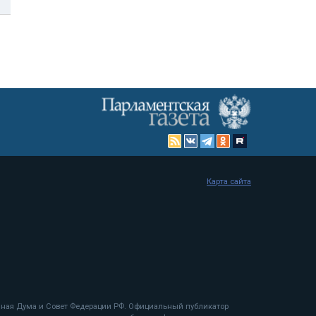
Карта сайта
енная Дума и Совет Федерации РФ. Официальный публикатор