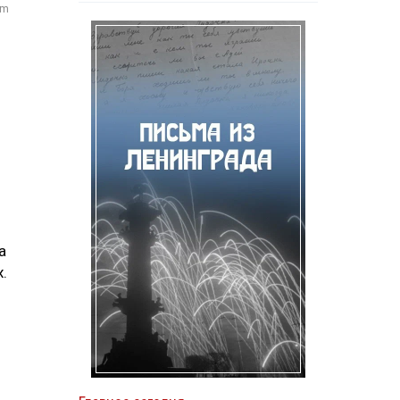
om
а
.