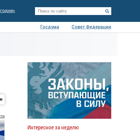
егодня»
Госдума
Совет Федерации
я
Авто
Недвижимость
Технологии
иза
сти
Интересное за неделю