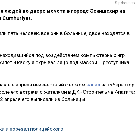
© pxhere.c
а людей во дворе мечети в городе Эскишехир на
 Cumhuriyet.
ли пять человек, все они в больнице, двое находятся в
, находившийся под воздействием компьютерных игр.
илет и каску и скрывал лицо под маской. Преступника
 начале апреля неизвестный с ножом
напал
на губернатор
ле его встречи с жителями в ДК «Строитель» в Апатитах
12 апреля его выписали из больницы.
ки и порезал полицейского