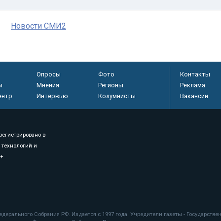
Новости СМИ2
Опросы
Фото
Контакты
ы
Мнения
Регионы
Реклама
ентр
Интервью
Колумнисты
Вакансии
регистрировано в
 технологий и
8+
.
дерального Собрания РФ. Издается с 1997 года. Учредители газеты - Государств