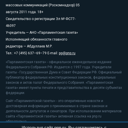
массовых коммуникаций (Роскомнадзор) 05
августа 2011 года. 18+
Свидетельство о регистрации Эл № ФС77-
46097
Учредитель — АНО «Парламентская газета»
Исполняющий обязанности главного
редактора — Абдуллаев М.Р.
Тел.: +7 (495) 637–69–79 E-mail:
pg@pnp.ru
«Парламентская газета» - официальное еженедельное издание
Федерального Собрания РФ. Издается с 1997 года. Учредители
газеты - Государственная Дума и Совет Федерации РФ. Официальный
публикатор федеральных конституционных законов, федеральных
законов и актов палат Федерального Собрания. «Парламентская
газета» имеет пункты печати и представительства в десяти субъектах
федерации.
Сайт «Парламентской газеты» - это оперативные новости и
достоверная информация о принимаемых в стране законах и
деятельности депутатов и сенаторов. При использовании материалов
сайта «Парламентской газеты» активная ссылка на pnp.ru
обязательна.
Используя сайт pnp.ru, Вы соглашаетесь с