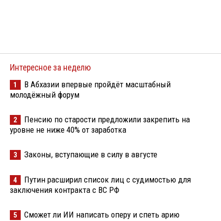
Интересное за неделю
В Абхазии впервые пройдёт масштабный
1
молодёжный форум
Пенсию по старости предложили закрепить на
2
уровне не ниже 40% от заработка
Законы, вступающие в силу в августе
3
Путин расширил список лиц с судимостью для
4
заключения контракта с ВС РФ
Сможет ли ИИ написать оперу и спеть арию
5