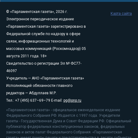
© «Парламентская газета», 2026 г.
Карта сайта
Электронное периодическое издание
«Парламентская газета» зарегистрировано в
Федеральной службе по надзору в сфере
связи, информационных технологий и
массовых коммуникаций (Роскомнадзор) 05
августа 2011 года. 18+
Свидетельство о регистрации Эл № ФС77-
46097
Учредитель — АНО «Парламентская газета»
Исполняющий обязанности главного
редактора — Абдуллаев М.Р.
Тел.: +7 (495) 637–69–79 E-mail:
pg@pnp.ru
«Парламентская газета» - официальное еженедельное издание
Федерального Собрания РФ. Издается с 1997 года. Учредители
газеты - Государственная Дума и Совет Федерации РФ. Официальный
публикатор федеральных конституционных законов, федеральных
законов и актов палат Федерального Собрания. «Парламентская
газета» имеет пункты печати и представительства в десяти субъектах