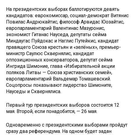
На президентских выборах баллотируются девять
кандидатов: еврокомиссар, социал-демократ Витянис
Повилас Андрюкайтис, философ Арвидас Юозайтис,
европарламентарий Валентинас Мазуронис,
экономист Гитанас Науседа, депутаты сейма
Миндаугас Пуйдокас и Наглис Путейкис, кандидат
правящего Союза крестьян и «зелёных», премьер-
министр Саулюс Сквернялис, кандидат
оппозиционных консерваторов, депутат сейма
Ингрида Шимоние, глава «Избирательной акции
поляков Литвы — Союза христианских семей»,
европарламентарий Вальдемар Томашевский.
Соцопросы показывают лидерство Шимоните,
Науседы и Сквернялиса.
Первый тур президентских выборов состоится 12
мая. Второй, если понадобится, — 26 мая.
Одновременно с президентскими выборами пройдут
сразу два референдума. На одном будет задан