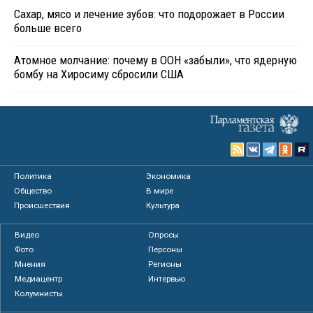
Сахар, мясо и лечение зубов: что подорожает в России
больше всего
Атомное молчание: почему в ООН «забыли», что ядерную
бомбу на Хиросиму сбросили США
Политика
Экономика
Общество
В мире
Происшествия
Культура
Видео
Опросы
Фото
Персоны
Мнения
Регионы
Медиацентр
Интервью
Колумнисты