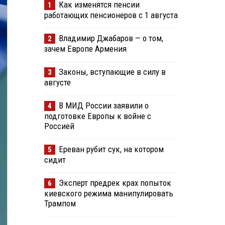
Как изменятся пенсии
1
работающих пенсионеров с 1 августа
Владимир Джабаров — о том,
2
зачем Европе Армения
Законы, вступающие в силу в
3
августе
В МИД России заявили о
4
подготовке Европы к войне с
Россией
Ереван рубит сук, на котором
5
сидит
Эксперт предрек крах попыток
6
киевского режима манипулировать
Трампом