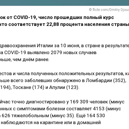
© flickr.com/Dmitry Djou
вок от COVID-19, число прошедших полный курс
 что соответствует 22,88 процента населения страны
авоохранения Италии за 10 июня, в стране в результат
на COVID-19 выявлено 2079 новых случаев
ньше, чем днём ранее.
стов и числа полученных положительных результатов, к
ольше всего заболевших обнаружено в Ломбардии (352),
194), Тоскане (174) и Апулии (123).
йчас точно диагностировано у 169 309 человек (минус
ванных с симптомами болезни составляет 4153 (минус
а 626 тяжелобольным (минус 35). Ещё 164 530
 наблюдаются на карантине или в домашней