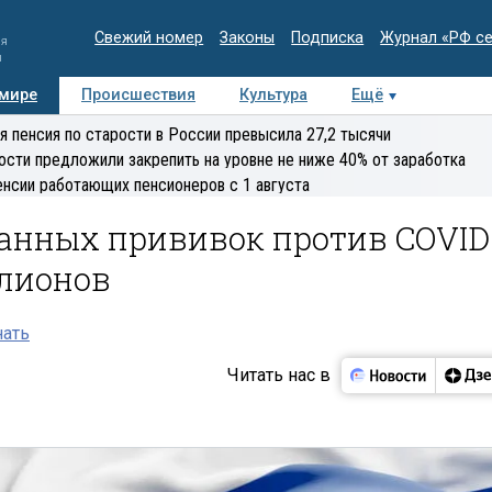
Свежий номер
Законы
Подписка
Журнал «РФ с
ия
и
 мире
Происшествия
Культура
Ещё
Медиацентр
Интервью
Колумнисты
Делова
я пенсия по старости в России превысила 27,2 тысячи
эксперт
ости предложили закрепить на уровне не ниже 40% от заработка
енсии работающих пенсионеров с 1 августа
ланных прививок против COVID
ллионов
нать
Читать нас в