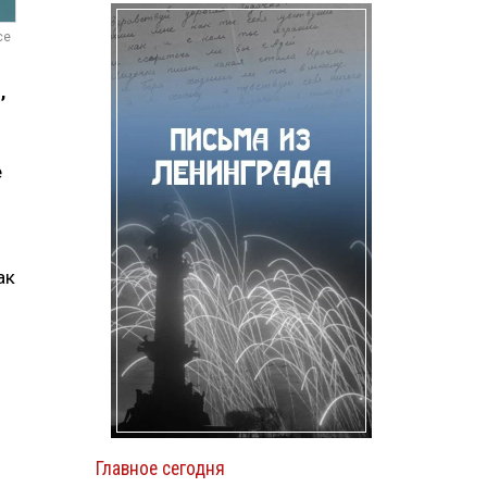
ce
,
е
ак
Главное сегодня