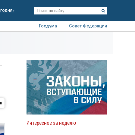
егодня»
Госдума
Совет Федерации
я
Авто
Недвижимость
Технологии
иза
-
Интересное за неделю