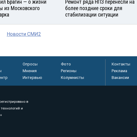
ил Брагин — о жизни
Ремонт ряда НПЗ перенесли на
ы из Московского
более поздние сроки для
арка
стабилизации ситуации
Новости СМИ2
Опросы
Фото
Контакты
ы
Мнения
Регионы
Реклама
ентр
Интервью
Колумнисты
Вакансии
регистрировано в
 технологий и
8+
.