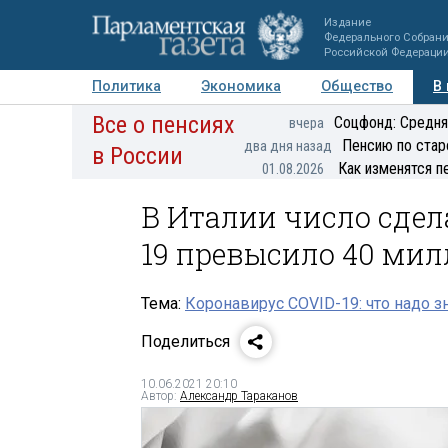
Издание
Федерального Собран
Российской Федераци
Политика
Экономика
Общество
В
Все о пенсиях
Фото
Авторы
Персоны
Мнения
Регионы
Соцфонд: Средня
вчера
Пенсию по стар
два дня назад
в России
Как изменятся п
01.08.2026
В Италии число сде
19 превысило 40 ми
Тема:
Коронавирус COVID-19: что надо з
Поделиться
10.06.2021 20:10
Автор:
Александр Тараканов