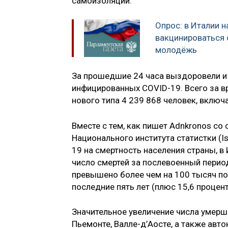
самоизоляции.
Опрос: в Италии 
вакцинироваться 
молодёжь
За прошедшие 24 часа выздоровели и 
инфицированных COVID-19. Всего за в
нового типа 4 239 868 человек, вклю
Вместе с тем, как пишет Adnkronos с
Национального института статистки (Is
19 на смертность населения страны, в
число смертей за послевоенный период
превышено более чем на 100 тысяч по
последние пять лет (плюс 15,6 процент
Значительное увеличение числа умерши
Пьемонте, Валле-д’Аосте, а также авт