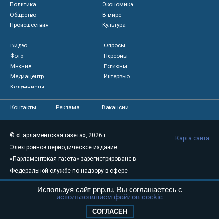
Политика
Экономика
Общество
В мире
Происшествия
Культура
Видео
Опросы
Фото
Персоны
Мнения
Регионы
Медиацентр
Интервью
Колумнисты
Контакты
Реклама
Вакансии
© «Парламентская газета», 2026 г.
Карта сайта
Электронное периодическое издание
«Парламентская газета» зарегистрировано в
Федеральной службе по надзору в сфере
связи, информационных технологий и
Используя сайт pnp.ru, Вы соглашаетесь с
массовых коммуникаций (Роскомнадзор) 05
использованием файлов cookie
августа 2011 года. 18+
СОГЛАСЕН
Свидетельство о регистрации Эл № ФС77-