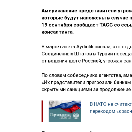
Американские представители угро
которые будут наложены в случае 
19 сентября сообщает ТАСС со ссыл
консалтинга.
В марте газета Aydinlik писала, что о
Соединенных Штатов в Турции посещал
от ведения дел с Россией, угрожая са
По словам собеседника агентства, ам
«Их представители пригрозили банка
скрытыми санкциями за продолжение в
В НАТО не считаю
переходом «красн