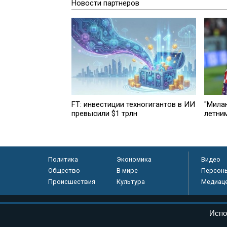
Новости партнеров
FT: инвестиции техногигантов в ИИ
"Милан
превысили $1 трлн
летни
Политика
Экономика
Видео
Общество
В мире
Персон
Происшествия
Культура
Медиац
© «Парламентская газета», 2026 г.
Испо
Электронное периодическое издание «Парламентская газета» за