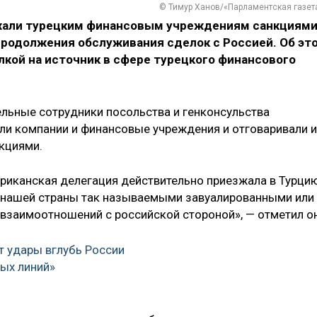
© Тимур Ханов/«Парламентская газет
жали турецким финансовым учреждениям санкциями
продолжения обслуживания сделок с Россией. Об эт
кой на источник в сфере турецкого финансового
тдельные сотрудники посольства и генконсульства
и компании и финансовые учреждения и отговаривали и
нкциями.
ериканская делегация действительно приезжала в Турци
м нашей страны так называемыми завуалированными или
заимоотношений с российской стороной», — отметил он
т удары вглубь России
ых линий»