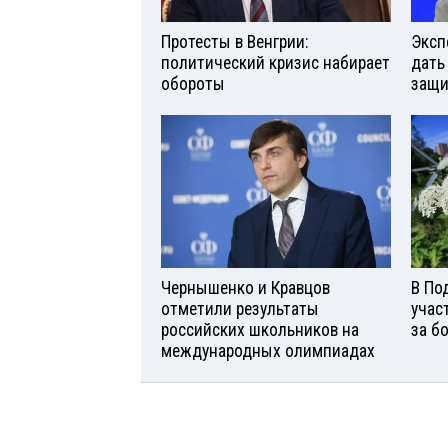
Протесты в Венгрии:
Эксп
политический кризис набирает
дать
обороты
защи
Чернышенко и Кравцов
В По
отметили результаты
учас
российских школьников на
за б
международных олимпиадах