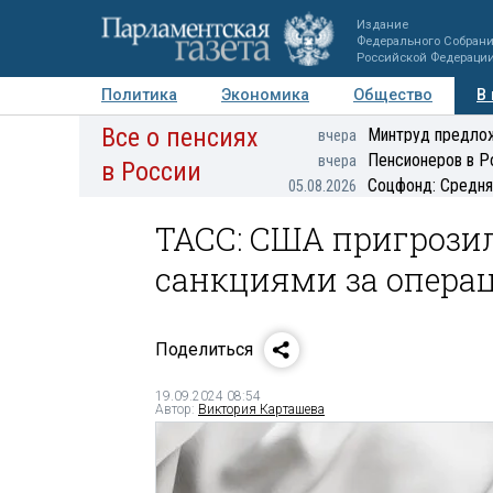
Издание
Федерального Собран
Российской Федераци
Политика
Экономика
Общество
В
Все о пенсиях
Фото
Авторы
Персоны
Мнения
Регионы
Минтруд предлож
вчера
Пенсионеров в Р
вчера
в России
Соцфонд: Средня
05.08.2026
ТАСС: США пригрози
санкциями за операц
Поделиться
19.09.2024 08:54
Автор:
Виктория Карташева