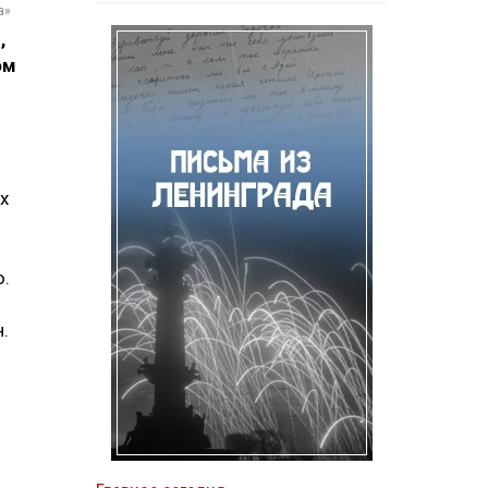
а»
,
ом
х
ю.
.