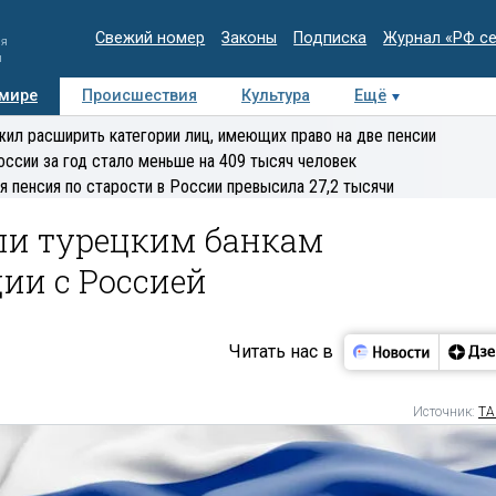
Свежий номер
Законы
Подписка
Журнал «РФ с
ия
и
 мире
Происшествия
Культура
Ещё
Медиацентр
Интервью
Колумнисты
Делова
ил расширить категории лиц, имеющих право на две пенсии
эксперт
оссии за год стало меньше на 409 тысяч человек
я пенсия по старости в России превысила 27,2 тысячи
ли турецким банкам
ии с Россией
Читать нас в
Источник:
ТА