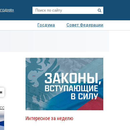
егодня»
Госдума
Совет Федерации
я
Авто
Недвижимость
Технологии
иза
СС
Интересное за неделю