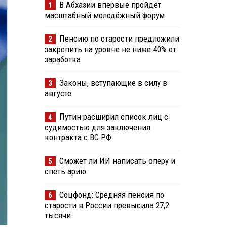
В Абхазии впервые пройдёт
1
масштабный молодёжный форум
Пенсию по старости предложили
2
закрепить на уровне не ниже 40% от
заработка
Законы, вступающие в силу в
3
августе
Путин расширил список лиц с
4
судимостью для заключения
контракта с ВС РФ
Сможет ли ИИ написать оперу и
5
спеть арию
Соцфонд: Средняя пенсия по
6
старости в России превысила 27,2
тысячи