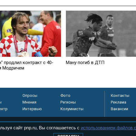
" продлил контракт с 40-
Ману погиб в ДТП
м Модричем
Опросы
Фото
Контакты
ы
Мнения
Регионы
Реклама
ентр
Интервью
Колумнисты
Вакансии
льзуя сайт pnp.ru, Вы соглашаетесь с
использованием файлов c
регистрировано в