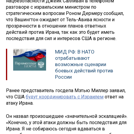
нацбезопасности Джейк Салливан в телефоном
разговоре с израильским министром по
стратегическим вопросам Роном Дермеру сообщил,
что Вашингтон ожидает от Тель-Авива ясности и
прозрачности в отношении планов ответных
действий против Ирана, так как это будет иметь
последствия для сил и интересов США в регионе.
МИД РФ: В НАТО
отрабатывают
возможные сценарии
боевых действий против
России
Ранее представитель госдепа Мэтью Миллер заявил,
что США
будут координировать с Израилем
ответ на
атаку Ирана.
Он назвал произошедшее «значительной эскалацией».
«Конечно, у этой атаки должны быть последствия для
Ирана. Я не собираюсь сегодня вдаваться в