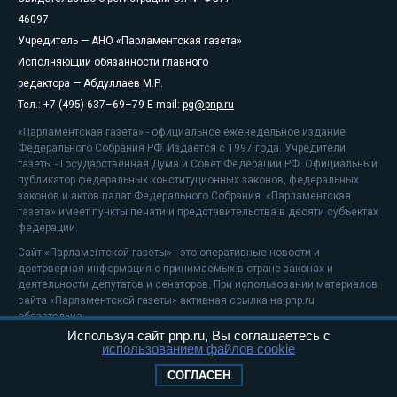
46097
Учредитель — АНО «Парламентская газета»
Исполняющий обязанности главного
редактора — Абдуллаев М.Р.
Тел.: +7 (495) 637–69–79 E-mail:
pg@pnp.ru
«Парламентская газета» - официальное еженедельное издание
Федерального Собрания РФ. Издается с 1997 года. Учредители
газеты - Государственная Дума и Совет Федерации РФ. Официальный
публикатор федеральных конституционных законов, федеральных
законов и актов палат Федерального Собрания. «Парламентская
газета» имеет пункты печати и представительства в десяти субъектах
федерации.
Сайт «Парламентской газеты» - это оперативные новости и
достоверная информация о принимаемых в стране законах и
деятельности депутатов и сенаторов. При использовании материалов
сайта «Парламентской газеты» активная ссылка на pnp.ru
обязательна.
Используя сайт pnp.ru, Вы соглашаетесь с
На информационном ресурсе применяются
рекомендательные
использованием файлов cookie
технологии
Положение о защите персональных данных
СОГЛАСЕН