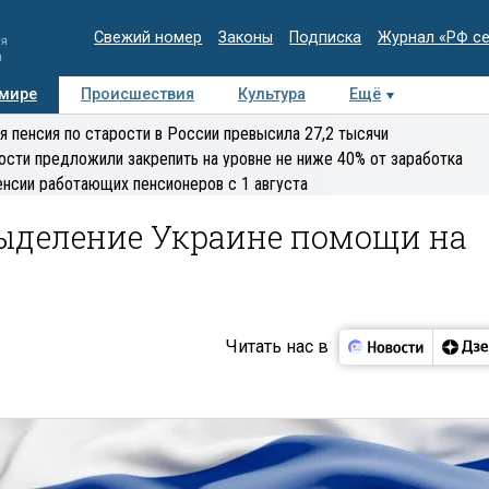
Свежий номер
Законы
Подписка
Журнал «РФ с
ия
и
 мире
Происшествия
Культура
Ещё
Медиацентр
Интервью
Колумнисты
Делова
я пенсия по старости в России превысила 27,2 тысячи
эксперт
ости предложили закрепить на уровне не ниже 40% от заработка
енсии работающих пенсионеров с 1 августа
выделение Украине помощи на
Читать нас в