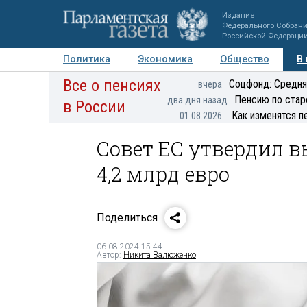
Издание
Федерального Собран
Российской Федераци
Политика
Экономика
Общество
В
Все о пенсиях
Фото
Авторы
Персоны
Мнения
Регионы
Соцфонд: Средня
вчера
Пенсию по стар
два дня назад
в России
Как изменятся п
01.08.2026
Совет ЕС утвердил 
4,2 млрд евро
Поделиться
06.08.2024 15:44
Автор:
Никита Валюженко