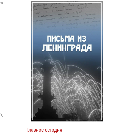
om
о,
Главное сегодня