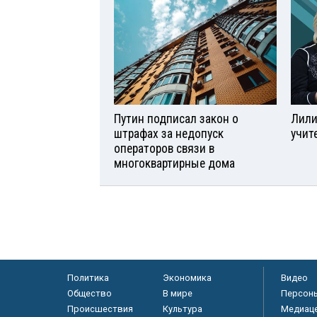
Путин подписал закон о
Лили
штрафах за недопуск
учит
операторов связи в
многоквартирные дома
Политика
Экономика
Видео
Общество
В мире
Персон
Происшествия
Культура
Медиац