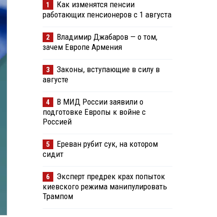
Как изменятся пенсии
1
работающих пенсионеров с 1 августа
Владимир Джабаров — о том,
2
зачем Европе Армения
Законы, вступающие в силу в
3
августе
В МИД России заявили о
4
подготовке Европы к войне с
Россией
Ереван рубит сук, на котором
5
сидит
Эксперт предрек крах попыток
6
киевского режима манипулировать
Трампом