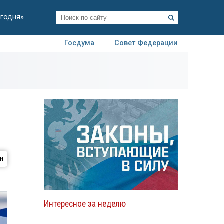
егодня»
Госдума
Совет Федерации
я
Авто
Недвижимость
Технологии
иза
Интересное за неделю