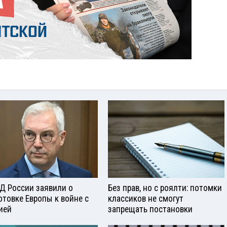
Д России заявили о
Без прав, но с роялти: потомки
отовке Европы к войне с
классиков не смогут
ией
запрещать постановки