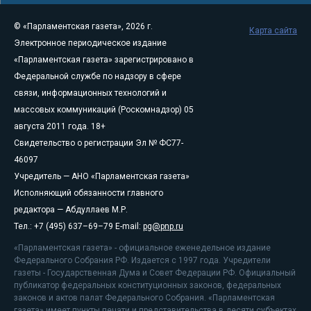
© «Парламентская газета», 2026 г.
Карта сайта
Электронное периодическое издание
«Парламентская газета» зарегистрировано в
Федеральной службе по надзору в сфере
связи, информационных технологий и
массовых коммуникаций (Роскомнадзор) 05
августа 2011 года. 18+
Свидетельство о регистрации Эл № ФС77-
46097
Учредитель — АНО «Парламентская газета»
Исполняющий обязанности главного
редактора — Абдуллаев М.Р.
Тел.: +7 (495) 637–69–79 E-mail:
pg@pnp.ru
«Парламентская газета» - официальное еженедельное издание
Федерального Собрания РФ. Издается с 1997 года. Учредители
газеты - Государственная Дума и Совет Федерации РФ. Официальный
публикатор федеральных конституционных законов, федеральных
законов и актов палат Федерального Собрания. «Парламентская
газета» имеет пункты печати и представительства в десяти субъектах