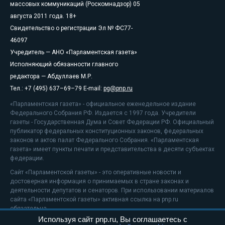
массовых коммуникаций (Роскомнадзор) 05
августа 2011 года. 18+
Свидетельство о регистрации Эл № ФС77-
46097
Учредитель — АНО «Парламентская газета»
Исполняющий обязанности главного
редактора — Абдуллаев М.Р.
Тел.: +7 (495) 637–69–79 E-mail:
pg@pnp.ru
«Парламентская газета» - официальное еженедельное издание
Федерального Собрания РФ. Издается с 1997 года. Учредители
газеты - Государственная Дума и Совет Федерации РФ. Официальный
публикатор федеральных конституционных законов, федеральных
законов и актов палат Федерального Собрания. «Парламентская
газета» имеет пункты печати и представительства в десяти субъектах
федерации.
Сайт «Парламентской газеты» - это оперативные новости и
достоверная информация о принимаемых в стране законах и
деятельности депутатов и сенаторов. При использовании материалов
сайта «Парламентской газеты» активная ссылка на pnp.ru
обязательна.
Используя сайт pnp.ru, Вы соглашаетесь с
На информационном ресурсе применяются
рекомендательные