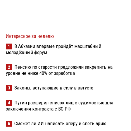
Интересное за неделю
В Абхазии впервые пройдёт масштабный
1
молодёжный форум
Пенсию по старости предложили закрепить на
2
уровне не ниже 40% от заработка
Законы, вступающие в силу в августе
3
Путин расширил список лиц с судимостью для
4
заключения контракта с ВС РФ
Сможет ли ИИ написать оперу и спеть арию
5