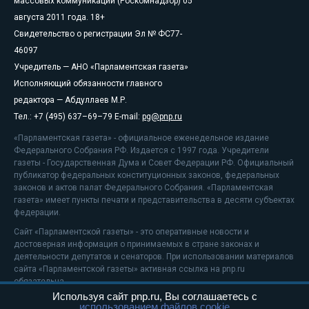
массовых коммуникаций (Роскомнадзор) 05
августа 2011 года. 18+
Свидетельство о регистрации Эл № ФС77-
46097
Учредитель — АНО «Парламентская газета»
Исполняющий обязанности главного
редактора — Абдуллаев М.Р.
Тел.: +7 (495) 637–69–79 E-mail:
pg@pnp.ru
«Парламентская газета» - официальное еженедельное издание
Федерального Собрания РФ. Издается с 1997 года. Учредители
газеты - Государственная Дума и Совет Федерации РФ. Официальный
публикатор федеральных конституционных законов, федеральных
законов и актов палат Федерального Собрания. «Парламентская
газета» имеет пункты печати и представительства в десяти субъектах
федерации.
Сайт «Парламентской газеты» - это оперативные новости и
достоверная информация о принимаемых в стране законах и
деятельности депутатов и сенаторов. При использовании материалов
сайта «Парламентской газеты» активная ссылка на pnp.ru
обязательна.
Используя сайт pnp.ru, Вы соглашаетесь с
На информационном ресурсе применяются
рекомендательные
использованием файлов cookie