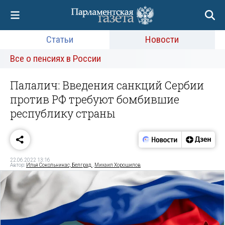
Статьи
Новости
Все о пенсиях в России
Палалич: Введения санкций Сербии
против РФ требуют бомбившие
республику страны
22.06.2022 13:16
Автор:
Илья Сокольникас, Белград
,
Михаил Хорошилов