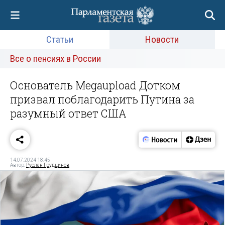
Статьи
Новости
Все о пенсиях в России
Основатель Megaupload Дотком
призвал поблагодарить Путина за
разумный ответ США
14.07.2024 18:45
Автор:
Руслан Грудцинов