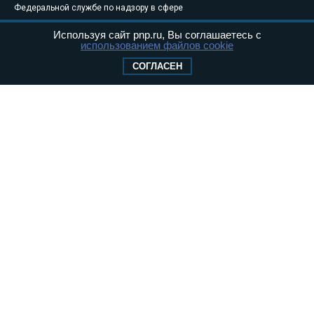
Федеральной службе по надзору в сфере
связи, информационных технологий и
Используя сайт pnp.ru, Вы соглашаетесь с
массовых коммуникаций (Роскомнадзор) 05
использованием файлов cookie
августа 2011 года. 18+
СОГЛАСЕН
Свидетельство о регистрации Эл № ФС77-
46097
Учредитель — АНО «Парламентская газета»
Исполняющий обязанности главного
редактора — Абдуллаев М.Р.
Тел.: +7 (495) 637–69–79 E-mail:
pg@pnp.ru
«Парламентская газета» - официальное еженедельное издание
Федерального Собрания РФ. Издается с 1997 года. Учредители
газеты - Государственная Дума и Совет Федерации РФ. Официальный
публикатор федеральных конституционных законов, федеральных
законов и актов палат Федерального Собрания. «Парламентская
газета» имеет пункты печати и представительства в десяти субъектах
федерации.
Сайт «Парламентской газеты» - это оперативные новости и
достоверная информация о принимаемых в стране законах и
деятельности депутатов и сенаторов. При использовании материалов