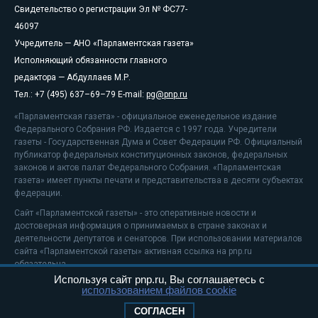
Свидетельство о регистрации Эл № ФС77-
46097
Учредитель — АНО «Парламентская газета»
Исполняющий обязанности главного
редактора — Абдуллаев М.Р.
Тел.: +7 (495) 637–69–79 E-mail:
pg@pnp.ru
«Парламентская газета» - официальное еженедельное издание
Федерального Собрания РФ. Издается с 1997 года. Учредители
газеты - Государственная Дума и Совет Федерации РФ. Официальный
публикатор федеральных конституционных законов, федеральных
законов и актов палат Федерального Собрания. «Парламентская
газета» имеет пункты печати и представительства в десяти субъектах
федерации.
Сайт «Парламентской газеты» - это оперативные новости и
достоверная информация о принимаемых в стране законах и
деятельности депутатов и сенаторов. При использовании материалов
сайта «Парламентской газеты» активная ссылка на pnp.ru
обязательна.
Используя сайт pnp.ru, Вы соглашаетесь с
На информационном ресурсе применяются
рекомендательные
использованием файлов cookie
технологии
Положение о защите персональных данных
СОГЛАСЕН