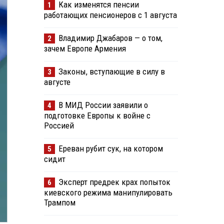
Как изменятся пенсии
1
работающих пенсионеров с 1 августа
Владимир Джабаров — о том,
2
зачем Европе Армения
Законы, вступающие в силу в
3
августе
В МИД России заявили о
4
подготовке Европы к войне с
Россией
Ереван рубит сук, на котором
5
сидит
Эксперт предрек крах попыток
6
киевского режима манипулировать
Трампом