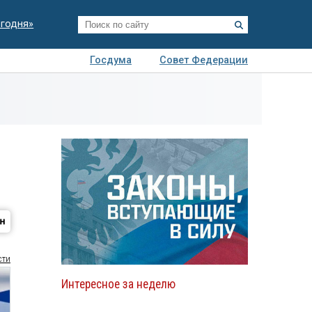
егодня»
Госдума
Совет Федерации
я
Авто
Недвижимость
Технологии
иза
сти
Интересное за неделю