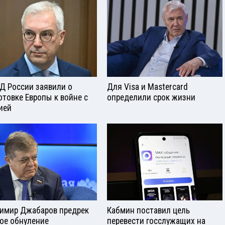
Д России заявили о
Для Visа и Mastercard
отовке Европы к войне с
определили срок жизни
ией
имир Джабаров предрек
Кабмин поставил цель
ое обнуление
перевести госслужащих на