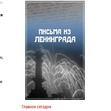
ru
ся
н,
се
Главное сегодня