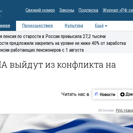
Свежий номер
Законы
Подписка
Журнал «РФ с
ия
и
 мире
Происшествия
Культура
Ещё
Медиацентр
Интервью
Колумнисты
Делова
я пенсия по старости в России превысила 27,2 тысячи
эксперт
ости предложили закрепить на уровне не ниже 40% от заработка
енсии работающих пенсионеров с 1 августа
ША выйдут из конфликта на
Читать нас в
Источник:
РИА Ново