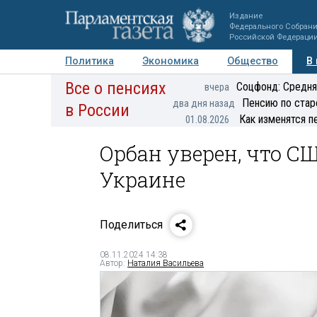
Издание
Федерального Собран
Российской Федераци
Политика
Экономика
Общество
В
Все о пенсиях
Фото
Авторы
Персоны
Мнения
Регионы
Соцфонд: Средня
вчера
Пенсию по стар
два дня назад
в России
Как изменятся п
01.08.2026
Орбан уверен, что С
Украине
Поделиться
08.11.2024 14:38
Автор:
Наталия Васильева