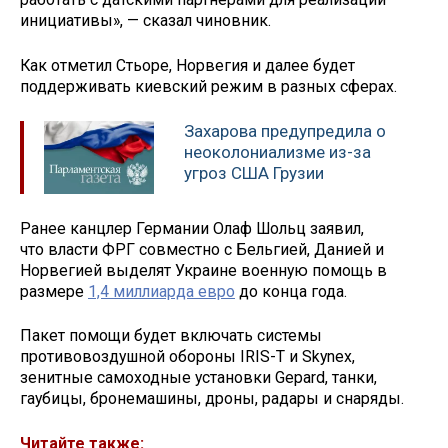
инициативы», — сказал чиновник.
Как отметил Стьоре, Норвегия и далее будет
поддерживать киевский режим в разных сферах.
Захарова предупредила о
неоколониализме из-за
угроз США Грузии
Ранее канцлер Германии Олаф Шольц заявил,
что власти ФРГ совместно с Бельгией, Данией и
Норвегией выделят Украине военную помощь в
размере
1,4 миллиарда евро
до конца года.
Пакет помощи будет включать системы
противовоздушной обороны IRIS-T и Skynex,
зенитные самоходные установки Gepard, танки,
гаубицы, бронемашины, дроны, радары и снаряды.
Читайте также: