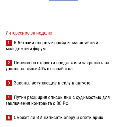
Интересное за неделю
В Абхазии впервые пройдёт масштабный
1
молодёжный форум
Пенсию по старости предложили закрепить на
2
уровне не ниже 40% от заработка
Законы, вступающие в силу в августе
3
Путин расширил список лиц с судимостью для
4
заключения контракта с ВС РФ
Сможет ли ИИ написать оперу и спеть арию
5