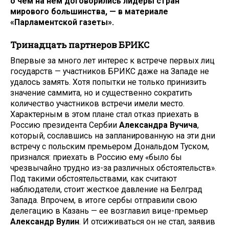
о чем на нем договорились лидеры стран
мирового большинства, — в материале
«Парламентской газеты».
Тринадцать партнеров БРИКС
Впервые за много лет интерес к встрече первых лиц
государств — участников БРИКС даже на Западе не
удалось замять. Хотя попытки не только принизить
значение саммита, но и существенно сократить
количество участников встречи имели место.
Характерным в этом плане стал отказ приехать в
Россию президента Сербии
Александра Вучича
,
который, сославшись на запланированную на эти дни
встречу с польским премьером Дональдом Туском,
признался: приехать в Россию ему «было бы
чрезвычайно трудно из-за различных обстоятельств».
Под такими обстоятельствами, как считают
наблюдатели, стоит жесткое давление на Белград
Запада. Впрочем, в итоге сербы отправили свою
делегацию в Казань — ее возглавил вице-премьер
Александр Вулин
. И отсиживаться он не стал, заявив