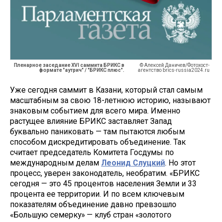
Пленарное заседание XVI саммита БРИКС в
© Алексей Даничев/Фотохост-
формате "аутрич" / "БРИКС плюс".
агентство brics-russia2024.ru
Уже сегодня саммит в Казани, который стал самым
масштабным за свою 18-летнюю историю, называют
знаковым событием для всего мира. Именно
растущее влияние БРИКС заставляет Запад
буквально паниковать — там пытаются любым
способом дискредитировать объединение. Так
считает председатель Комитета Госдумы по
международным делам
Леонид Слуцкий
. Но этот
процесс, уверен законодатель, необратим. «БРИКС
сегодня — это 45 процентов населения Земли и 33
процента ее территории. И по всем ключевым
показателям объединение давно превзошло
«Большую семерку» — клуб стран «золотого