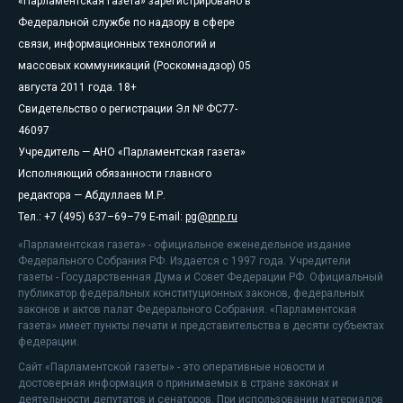
«Парламентская газета» зарегистрировано в
Федеральной службе по надзору в сфере
связи, информационных технологий и
массовых коммуникаций (Роскомнадзор) 05
августа 2011 года. 18+
Свидетельство о регистрации Эл № ФС77-
46097
Учредитель — АНО «Парламентская газета»
Исполняющий обязанности главного
редактора — Абдуллаев М.Р.
Тел.: +7 (495) 637–69–79 E-mail:
pg@pnp.ru
«Парламентская газета» - официальное еженедельное издание
Федерального Собрания РФ. Издается с 1997 года. Учредители
газеты - Государственная Дума и Совет Федерации РФ. Официальный
публикатор федеральных конституционных законов, федеральных
законов и актов палат Федерального Собрания. «Парламентская
газета» имеет пункты печати и представительства в десяти субъектах
федерации.
Сайт «Парламентской газеты» - это оперативные новости и
достоверная информация о принимаемых в стране законах и
деятельности депутатов и сенаторов. При использовании материалов