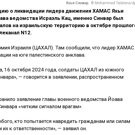
Яхья Синвар.
© Mohammed Talatene/d
ию о ликвидации лидера движения ХАМАС Яхьи
лава ведомства Исраэль Кац, именно Синвар был
алов на израильскую территорию в октябре прошлог
леканал N12.
рмия Израиля (ЦАХАЛ). Там сообщили, что лидер ХАМАС
ации на юге палестинского анклава.
а, 16 октября 2024 года, солдаты ЦАХАЛ из южного
вара», — говорится в заявлении, распространенном
анило заявление главы военного ведомства Йоава
Синвара «четким сигналом врагам».
бого, кто попытается навредить гражданам или силам
их к ответственности», — заявил он.