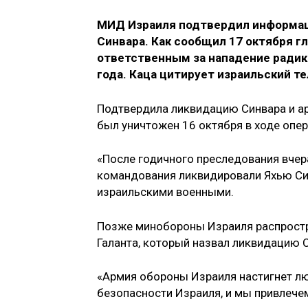
МИД Израиля подтвердил информац
Синвара. Как сообщил 17 октября г
ответственным за нападение радик
года. Каца цитирует израильский те
Подтвердила ликвидацию Синвара и а
был уничтожен 16 октября в ходе опер
«После годичного преследования вчер
командования ликвидировали Яхью Син
израильскими военными.
Позже минобороны Израиля распростр
Галанта, который назвал ликвидацию 
«Армия обороны Израиля настигнет лю
безопасности Израиля, и мы привлечем 