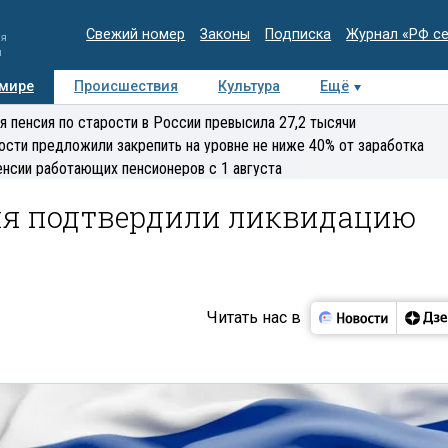
Свежий номер
Законы
Подписка
Журнал «РФ с
ия
и
 мире
Происшествия
Культура
Ещё
Медиацентр
Интервью
Колумнисты
Делова
я пенсия по старости в России превысила 27,2 тысячи
эксперт
ости предложили закрепить на уровне не ниже 40% от заработка
енсии работающих пенсионеров с 1 августа
ля подтвердили ликвидацию
Читать нас в