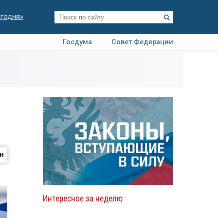
егодня»
Госдума
Совет Федерации
я
Авто
Недвижимость
Технологии
иза
Интересное за неделю