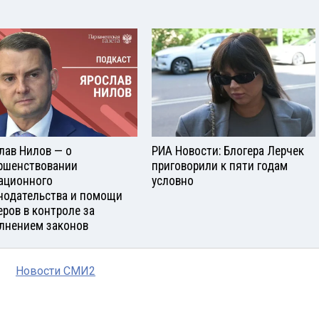
лав Нилов — о
РИА Новости: Блогера Лерчек
ршенствовании
приговорили к пяти годам
ационного
условно
нодательства и помощи
еров в контроле за
лнением законов
Новости СМИ2