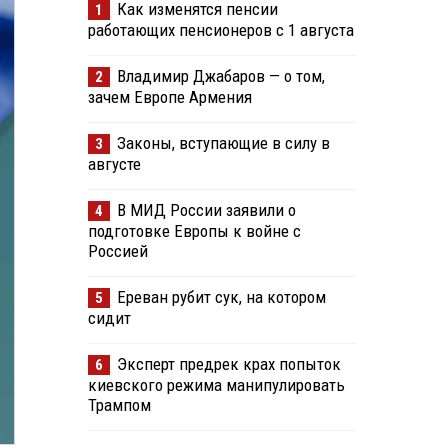
Как изменятся пенсии
1
работающих пенсионеров с 1 августа
Владимир Джабаров — о том,
2
зачем Европе Армения
Законы, вступающие в силу в
3
августе
В МИД России заявили о
4
подготовке Европы к войне с
Россией
Ереван рубит сук, на котором
5
сидит
Эксперт предрек крах попыток
6
киевского режима манипулировать
Трампом