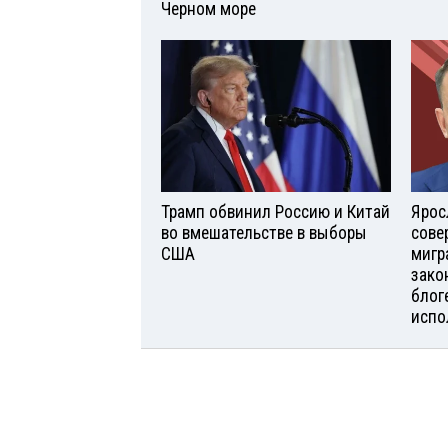
Черном море
Трамп обвинил Россию и Китай
Ярос
во вмешательстве в выборы
сове
США
мигр
зако
блог
испо