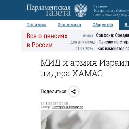
Издание
Федерального Собран
Российской Федераци
Политика
Экономика
Общество
В
Все о пенсиях
Фото
Авторы
Персоны
Мнения
Регионы
Соцфонд: Средня
вчера
Пенсию по стар
два дня назад
в России
Как изменятся п
01.08.2026
МИД и армия Израи
лидера ХАМАС
Поделиться
17.10.2024 20:08
Автор:
Екатерина Логачева