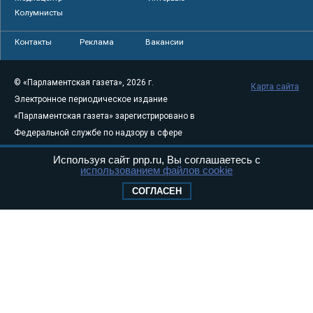
Колумнисты
Контакты
Реклама
Вакансии
© «Парламентская газета», 2026 г.
Карта сайта
Электронное периодическое издание
«Парламентская газета» зарегистрировано в
Федеральной службе по надзору в сфере
связи, информационных технологий и
Используя сайт pnp.ru, Вы соглашаетесь с
массовых коммуникаций (Роскомнадзор) 05
использованием файлов cookie
августа 2011 года. 18+
СОГЛАСЕН
Свидетельство о регистрации Эл № ФС77-
46097
Учредитель — АНО «Парламентская газета»
Исполняющий обязанности главного
редактора — Абдуллаев М.Р.
Тел.: +7 (495) 637–69–79 E-mail:
pg@pnp.ru
«Парламентская газета» - официальное еженедельное издание