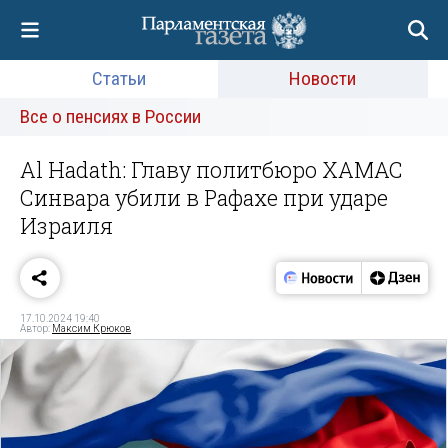
Статьи
Новости
Все о пенсиях в России
Al Hadath: Главу политбюро ХАМАС
Синвара убили в Рафахе при ударе
Израиля
17.10.2024 19:40
Автор:
Максим Крюков