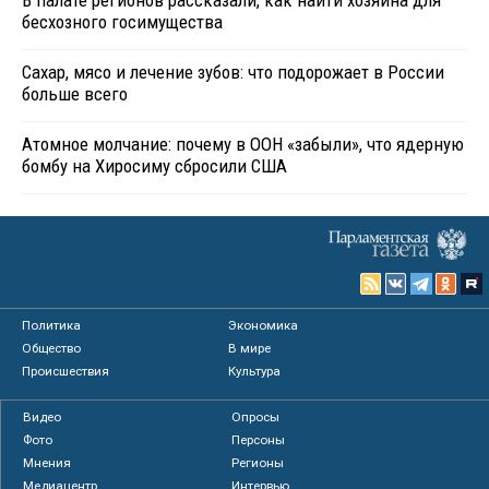
бесхозного госимущества
Сахар, мясо и лечение зубов: что подорожает в России
больше всего
Атомное молчание: почему в ООН «забыли», что ядерную
бомбу на Хиросиму сбросили США
Политика
Экономика
Общество
В мире
Происшествия
Культура
Видео
Опросы
Фото
Персоны
Мнения
Регионы
Медиацентр
Интервью