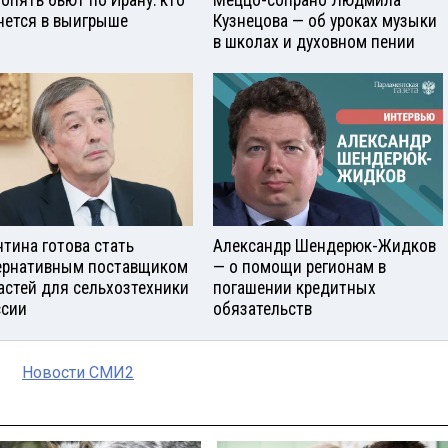
опять бьют по Ирану: кто
Меццо-сопрано Людмила
нется в выигрыше
Кузнецова — об уроках музыки
в школах и духовном пении
нтина готова стать
Александр Шендерюк-Жидков
ернативным поставщиком
— о помощи регионам в
астей для сельхозтехники
погашении кредитных
ссии
обязательств
Новости СМИ2