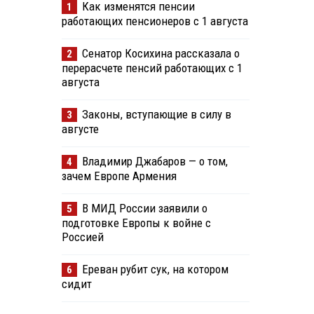
Как изменятся пенсии
1
работающих пенсионеров с 1 августа
Сенатор Косихина рассказала о
2
перерасчете пенсий работающих с 1
августа
Законы, вступающие в силу в
3
августе
Владимир Джабаров — о том,
4
зачем Европе Армения
В МИД России заявили о
5
подготовке Европы к войне с
Россией
Ереван рубит сук, на котором
6
сидит