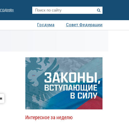
егодня»
Госдума
Совет Федерации
я
Авто
Недвижимость
Технологии
иза
Интересное за неделю