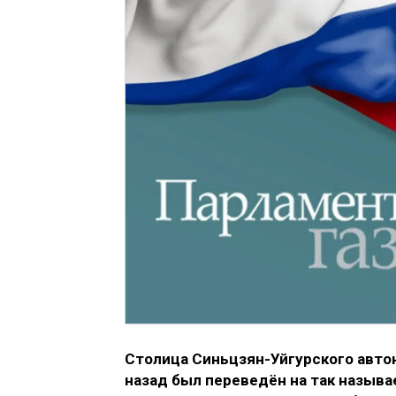
Столица Синьцзян-Уйгурского автон
назад был переведён на так назыв