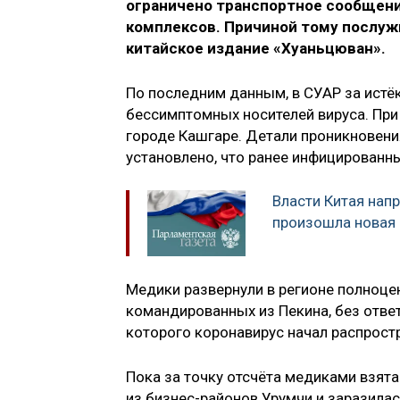
ограничено транспортное сообщени
комплексов. Причиной тому послуж
китайское издание «Хуаньцюван».
По последним данным, в СУАР за истё
бессимптомных носителей вируса. При
городе Кашгаре. Детали проникновени
установлено, что ранее инфицированн
Власти Китая напр
произошла новая
Медики развернули в регионе полноцен
командированных из Пекина, без ответ
которого коронавирус начал распростр
Пока за точку отсчёта медиками взята
из бизнес-районов Урумчи и заразила