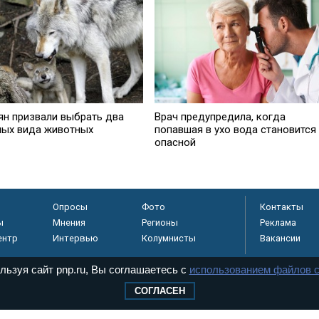
ян призвали выбрать два
Врач предупредила, когда
ых вида животных
попавшая в ухо вода становится
опасной
Опросы
Фото
Контакты
ы
Мнения
Регионы
Реклама
ентр
Интервью
Колумнисты
Вакансии
льзуя сайт pnp.ru, Вы соглашаетесь с
использованием файлов c
СОГЛАСЕН
регистрировано в
 технологий и