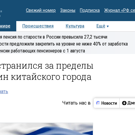
Свежий номер
Законы
Подписка
Журнал «РФ с
ия
и
 мире
Происшествия
Культура
Ещё
Медиацентр
Интервью
Колумнисты
Делова
я пенсия по старости в России превысила 27,2 тысячи
эксперт
ости предложили закрепить на уровне не ниже 40% от заработка
енсии работающих пенсионеров с 1 августа
странился за пределы
ин китайского города
нать
Читать нас в