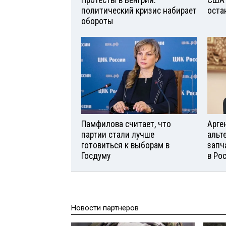
Протесты в Венгрии:
США 
политический кризис набирает
оста
обороты
Памфилова считает, что
Арге
партии стали лучше
альт
готовиться к выборам в
запч
Госдуму
в Ро
Новости партнеров