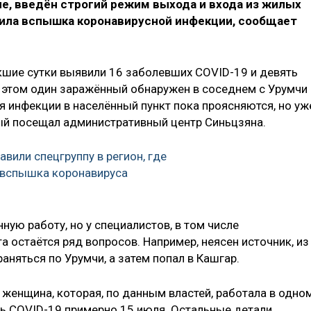
е, введён строгий режим выхода и входа из жилых
ила вспышка коронавирусной инфекции, сообщает
кшие сутки выявили 16 заболевших COVID-19 и девять
 этом один заражённый обнаружен в соседнем с Урумчи
я инфекции в населённый пункт пока проясняются, но уж
ый посещал административный центр Синьцзяна.
авили спецгруппу в регион, где
 вспышка коронавируса
ную работу, но у специалистов, в том числе
а остаётся ряд вопросов. Например, неясен источник, из
аняться по Урумчи, а затем попал в Кашгар.
 женщина, которая, по данным властей, работала в одно
сь COVID-19 примерно 15 июля. Остальные детали