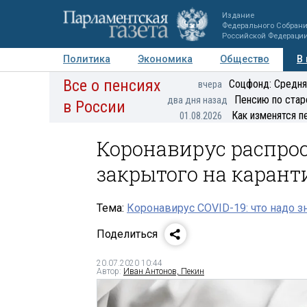
Издание
Федерального Собран
Российской Федераци
Политика
Экономика
Общество
В
Все о пенсиях
Фото
Авторы
Персоны
Мнения
Регионы
Соцфонд: Средня
вчера
Пенсию по стар
два дня назад
в России
Как изменятся п
01.08.2026
Коронавирус распро
закрытого на карант
Тема:
Коронавирус COVID-19: что надо з
Поделиться
20.07.2020 10:44
Автор:
Иван Антонов, Пекин