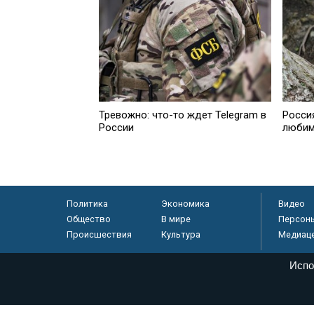
Тревожно: что-то ждет Telegram в
Росси
России
любим
Политика
Экономика
Видео
Общество
В мире
Персон
Происшествия
Культура
Медиац
Испо
© «Парламентская газета», 2026 г.
Электронное периодическое издание «Парламентская газета» за
Федеральной службе по надзору в сфере связи, информационных