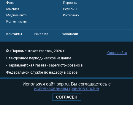
Фото
Персоны
Мнения
Регионы
Медиацентр
Интервью
Колумнисты
Контакты
Реклама
Вакансии
© «Парламентская газета», 2026 г.
Карта сайта
Электронное периодическое издание
«Парламентская газета» зарегистрировано в
Федеральной службе по надзору в сфере
связи, информационных технологий и
Используя сайт pnp.ru, Вы соглашаетесь с
массовых коммуникаций (Роскомнадзор) 05
использованием файлов cookie
августа 2011 года. 18+
СОГЛАСЕН
Свидетельство о регистрации Эл № ФС77-
46097
Учредитель — АНО «Парламентская газета»
Исполняющий обязанности главного
редактора — Абдуллаев М.Р.