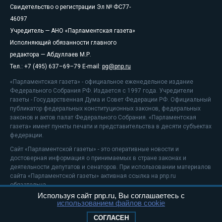
Свидетельство о регистрации Эл № ФС77-
46097
Учредитель — АНО «Парламентская газета»
Исполняющий обязанности главного
редактора — Абдуллаев М.Р.
Тел.: +7 (495) 637–69–79 E-mail:
pg@pnp.ru
«Парламентская газета» - официальное еженедельное издание
Федерального Собрания РФ. Издается с 1997 года. Учредители
газеты - Государственная Дума и Совет Федерации РФ. Официальный
публикатор федеральных конституционных законов, федеральных
законов и актов палат Федерального Собрания. «Парламентская
газета» имеет пункты печати и представительства в десяти субъектах
федерации.
Сайт «Парламентской газеты» - это оперативные новости и
достоверная информация о принимаемых в стране законах и
деятельности депутатов и сенаторов. При использовании материалов
сайта «Парламентской газеты» активная ссылка на pnp.ru
обязательна.
Используя сайт pnp.ru, Вы соглашаетесь с
На информационном ресурсе применяются
рекомендательные
использованием файлов cookie
технологии
Положение о защите персональных данных
СОГЛАСЕН