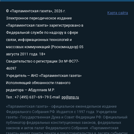
© «Парламентская газета», 2026 г.
Карта сайта
Электронное периодическое издание
«Парламентская газета» зарегистрировано в
Федеральной службе по надзору в сфере
связи, информационных технологий и
массовых коммуникаций (Роскомнадзор) 05
августа 2011 года. 18+
Свидетельство о регистрации Эл № ФС77-
46097
Учредитель — АНО «Парламентская газета»
Исполняющий обязанности главного
редактора — Абдуллаев М.Р.
Тел.: +7 (495) 637–69–79 E-mail:
pg@pnp.ru
«Парламентская газета» - официальное еженедельное издание
Федерального Собрания РФ. Издается с 1997 года. Учредители
газеты - Государственная Дума и Совет Федерации РФ. Официальный
публикатор федеральных конституционных законов, федеральных
законов и актов палат Федерального Собрания. «Парламентская
газета» имеет пункты печати и представительства в десяти субъектах