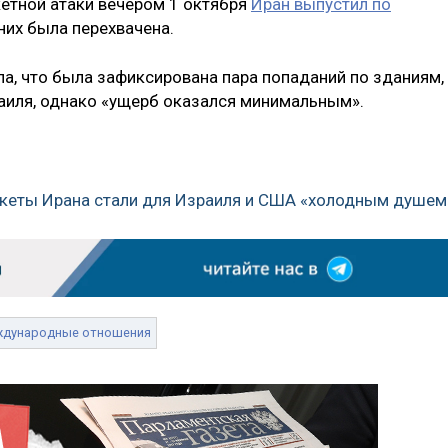
кетной атаки вечером 1 октября
Иран выпустил по
 них была перехвачена.
а, что была зафиксирована пара попаданий по зданиям,
аиля, однако «ущерб оказался минимальным».
ракеты Ирана стали для Израиля и США «холодным душем
ждународные отношения