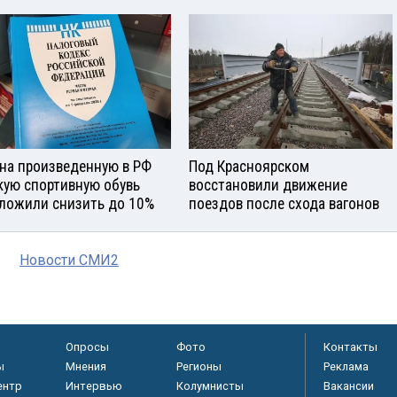
на произведенную в РФ
Под Красноярском
кую спортивную обувь
восстановили движение
ложили снизить до 10%
поездов после схода вагонов
Новости СМИ2
Опросы
Фото
Контакты
ы
Мнения
Регионы
Реклама
ентр
Интервью
Колумнисты
Вакансии