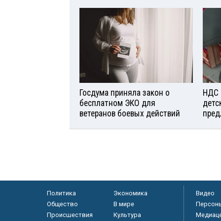
Госдума приняла закон о
НДС 
бесплатном ЭКО для
детс
ветеранов боевых действий
пред
Политика
Экономика
Видео
Общество
В мире
Персон
Происшествия
Культура
Медиац