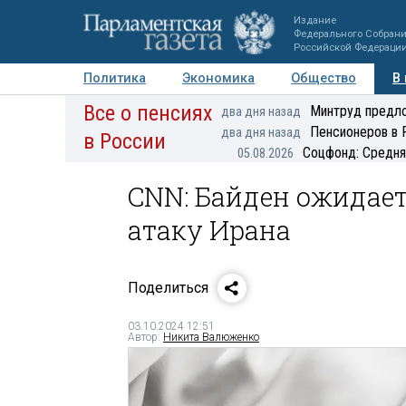
Издание
Федерального Собран
Российской Федераци
Политика
Экономика
Общество
В
Все о пенсиях
Фото
Авторы
Персоны
Мнения
Регионы
Минтруд предло
два дня назад
Пенсионеров в 
два дня назад
в России
Соцфонд: Средня
05.08.2026
CNN: Байден ожидае
атаку Ирана
Поделиться
03.10.2024 12:51
Автор:
Никита Валюженко