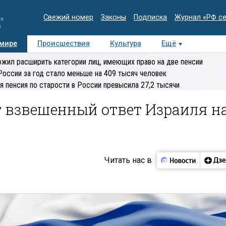
Свежий номер
Законы
Подписка
Журнал «РФ с
ия
и
 мире
Происшествия
Культура
Ещё
Медиацентр
Интервью
Колумнисты
Делова
жил расширить категории лиц, имеющих право на две пенсии
эксперт
России за год стало меньше на 409 тысяч человек
я пенсия по старости в России превысила 27,2 тысячи
т взвешенный ответ Израиля н
Читать нас в