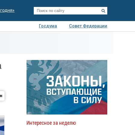
егодня»
Госдума
Совет Федерации
я
Авто
Недвижимость
Технологии
иза
а
Интересное за неделю