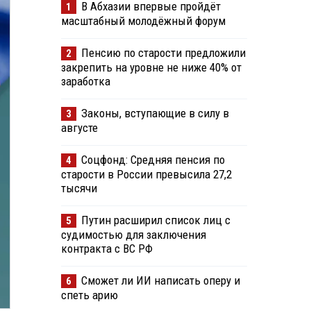
В Абхазии впервые пройдёт
1
масштабный молодёжный форум
Пенсию по старости предложили
2
закрепить на уровне не ниже 40% от
заработка
Законы, вступающие в силу в
3
августе
Соцфонд: Средняя пенсия по
4
старости в России превысила 27,2
тысячи
Путин расширил список лиц с
5
судимостью для заключения
контракта с ВС РФ
Сможет ли ИИ написать оперу и
6
спеть арию