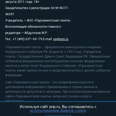
августа 2011 года. 18+
Свидетельство о регистрации Эл № ФС77-
46097
Учредитель — АНО «Парламентская газета»
Исполняющий обязанности главного
редактора — Абдуллаев М.Р.
Тел.: +7 (495) 637–69–79 E-mail:
pg@pnp.ru
«Парламентская газета» - официальное еженедельное издание
Федерального Собрания РФ. Издается с 1997 года. Учредители
газеты - Государственная Дума и Совет Федерации РФ. Официальный
публикатор федеральных конституционных законов, федеральных
законов и актов палат Федерального Собрания. «Парламентская
газета» имеет пункты печати и представительства в десяти субъектах
федерации.
Сайт «Парламентской газеты» - это оперативные новости и
достоверная информация о принимаемых в стране законах и
деятельности депутатов и сенаторов. При использовании материалов
сайта «Парламентской газеты» активная ссылка на pnp.ru
обязательна.
Используя сайт pnp.ru, Вы соглашаетесь с
На информационном ресурсе применяются
рекомендательные
использованием файлов cookie
технологии