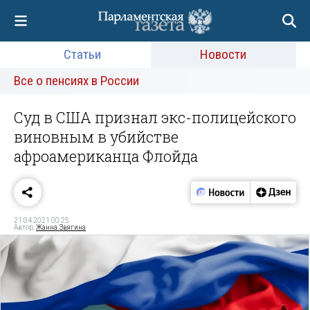
Статьи
Новости
Все о пенсиях в России
Суд в США признал экс-полицейского
виновным в убийстве
афроамериканца Флойда
21.04.2021 00:25
Автор:
Жанна Звягина