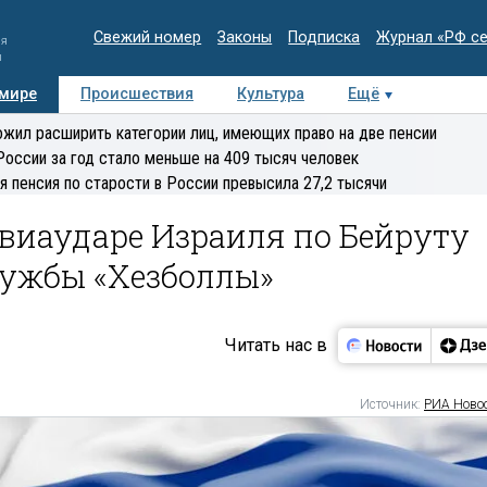
Свежий номер
Законы
Подписка
Журнал «РФ с
ия
и
 мире
Происшествия
Культура
Ещё
Медиацентр
Интервью
Колумнисты
Делова
жил расширить категории лиц, имеющих право на две пенсии
эксперт
России за год стало меньше на 409 тысяч человек
я пенсия по старости в России превысила 27,2 тысячи
виаударе Израиля по Бейруту
лужбы «Хезболлы»
Читать нас в
Источник:
РИА Ново