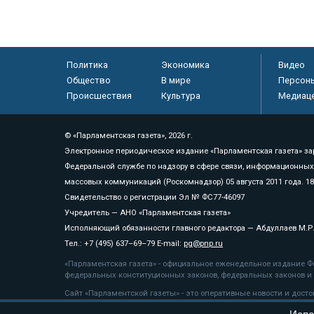
Политика
Экономика
Видео
Общество
В мире
Персон
Происшествия
Культура
Медиац
© «Парламентская газета», 2026 г.
Электронное периодическое издание «Парламентская газета» за
Федеральной службе по надзору в сфере связи, информационных
массовых коммуникаций (Роскомнадзор) 05 августа 2011 года. 1
Свидетельство о регистрации Эл № ФС77-46097
Учредитель — АНО «Парламентская газета»
Исполняющий обязанности главного редактора — Абдуллаев М.Р
Тел.: +7 (495) 637–69–79 E-mail:
pg@pnp.ru
«Парламентская газета» - официальное еженедельное издание Фе
федеральных конституционных законов, федеральных законов и а
Сайт «Парламентской газеты» - это оперативные новости и дост
«Парламентской газеты» активная ссылка на pnp.ru обязательна.