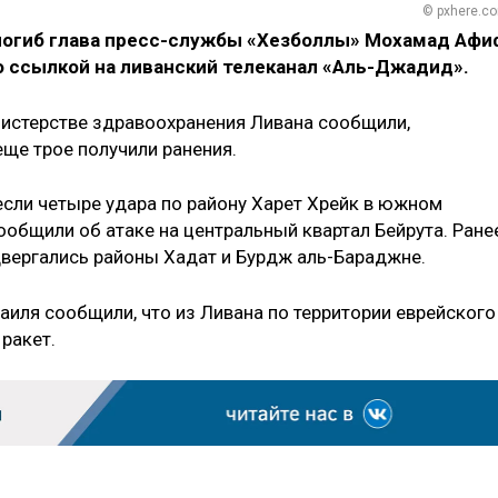
© pxhere.c
 погиб глава пресс-службы «Хезболлы» Мохамад Афи
о ссылкой на ливанский телеканал «Аль-Джадид».
нистерстве здравоохранения Ливана сообщили,
еще трое получили ранения.
если четыре удара по району Харет Хрейк в южном
ообщили об атаке на центральный квартал Бейрута. Ране
вергались районы Хадат и Бурдж аль-Бараджне.
аиля сообщили, что из Ливана по территории еврейского
ракет.