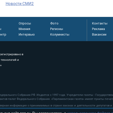
Новости СМИ2
Опросы
Фото
Контакты
ы
Мнения
Регионы
Реклама
ентр
Интервью
Колумнисты
Вакансии
регистрировано в
 технологий и
8+
.
дерального Собрания РФ. Издается с 1997 года. Учредители газеты - Государств
ктов палат Федерального Собрания. «Парламентская газета» имеет пункты печати
оверная информация о принимаемых в стране законах и деятельности депутатов и