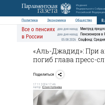
Издание
Федерального Собран
Российской Федераци
Политика
Экономика
Общество
В
Все о пенсиях
Фото
Авторы
Персоны
Мнения
Регионы
Минтруд предло
два дня назад
Пенсионеров в 
два дня назад
в России
Соцфонд: Средня
05.08.2026
«Аль-Джадид»: При а
погиб глава пресс-с
Поделиться
17.11.2024 17:46
Автор:
Юлия Катенёва