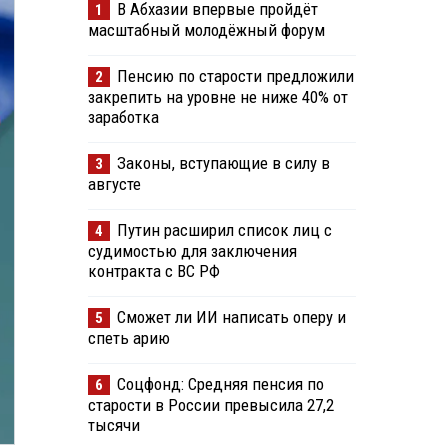
В Абхазии впервые пройдёт
1
масштабный молодёжный форум
Пенсию по старости предложили
2
закрепить на уровне не ниже 40% от
заработка
Законы, вступающие в силу в
3
августе
Путин расширил список лиц с
4
судимостью для заключения
контракта с ВС РФ
Сможет ли ИИ написать оперу и
5
спеть арию
Соцфонд: Средняя пенсия по
6
старости в России превысила 27,2
тысячи