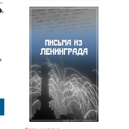
om
ф,
е