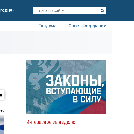
егодня»
Госдума
Совет Федерации
я
Авто
Недвижимость
Технологии
иза
сти
Интересное за неделю