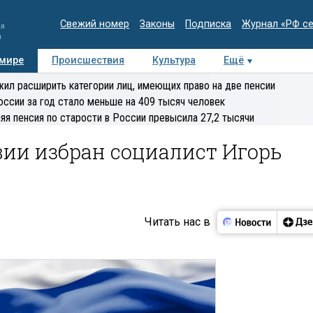
Свежий номер
Законы
Подписка
Журнал «РФ с
ия
и
 мире
Происшествия
Культура
Ещё
Медиацентр
Интервью
Колумнисты
Делова
ил расширить категории лиц, имеющих право на две пенсии
эксперт
оссии за год стало меньше на 409 тысяч человек
яя пенсия по старости в России превысила 27,2 тысячи
ии избран социалист Игорь
Читать нас в