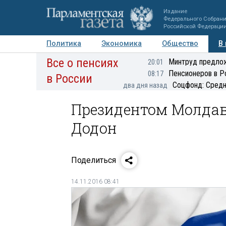
Издание
Федерального Собран
Российской Федераци
Политика
Экономика
Общество
В
Все о пенсиях
Фото
Авторы
Персоны
Мнения
Регионы
Минтруд предлож
20:01
Пенсионеров в Р
08:17
в России
Соцфонд: Средн
два дня назад
Президентом Молдав
Додон
Поделиться
14.11.2016 08:41