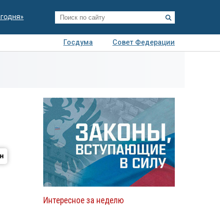
егодня»
Госдума
Совет Федерации
я
Авто
Недвижимость
Технологии
иза
Интересное за неделю