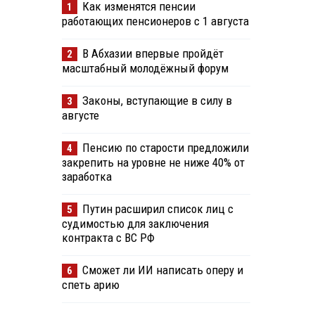
Как изменятся пенсии
1
работающих пенсионеров с 1 августа
В Абхазии впервые пройдёт
2
масштабный молодёжный форум
Законы, вступающие в силу в
3
августе
Пенсию по старости предложили
4
закрепить на уровне не ниже 40% от
заработка
Путин расширил список лиц с
5
судимостью для заключения
контракта с ВС РФ
Сможет ли ИИ написать оперу и
6
спеть арию