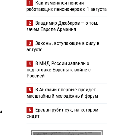
Как изменятся пенсии
1
работающих пенсионеров с 1 августа
Владимир Джабаров — о том,
2
зачем Европе Армения
Законы, вступающие в силу в
3
августе
В МИД России заявили о
4
подготовке Европы к войне с
Россией
В Абхазии впервые пройдёт
5
масштабный молодёжный форум
Ереван рубит сук, на котором
6
и
сидит