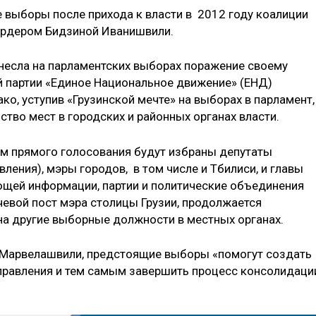
е выборы после прихода к власти в 2012 году коалиции
иардером Бидзиной Иванишвили.
анесла на парламентских выборах поражение своему
й партии «Единое Национальное движение» (ЕНД)
о, уступив «Грузинской мечте» на выборах в парламент
во мест в городских и районных органах власти.
ём прямого голосования будут избраны депутаты
ления), мэры городов, в том числе и Тбилиси, и главы
ющей информации, партии и политические объединения
чевой пост мэра столицы Грузии, продолжается
на другие выборные должности в местных органах.
я Марвелашвили, предстоящие выборы «помогут создать
правления и тем самым завершить процесс консолидаци