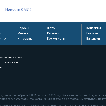
Новости СМИ2
Опросы
Фото
Контакты
ы
Мнения
Регионы
Реклама
ентр
Интервью
Колумнисты
Вакансии
регистрировано в
 технологий и
8+
.
дерального Собрания РФ. Издается с 1997 года. Учредители газеты - Государств
ктов палат Федерального Собрания. «Парламентская газета» имеет пункты печати
оверная информация о принимаемых в стране законах и деятельности депутатов и