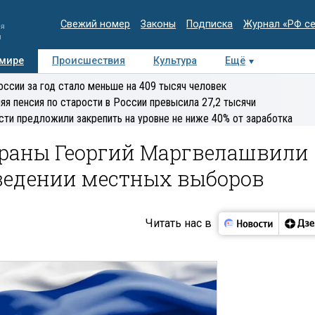
Свежий номер
Законы
Подписка
Журнал «РФ с
ия
и
 мире
Происшествия
Культура
Ещё
Медиацентр
Интервью
Колумнисты
Делова
оссии за год стало меньше на 409 тысяч человек
эксперт
яя пенсия по старости в России превысила 27,2 тысячи
сти предложили закрепить на уровне не ниже 40% от заработка
страны Георгий Маргвелашвили
оведении местных выборов
Читать нас в