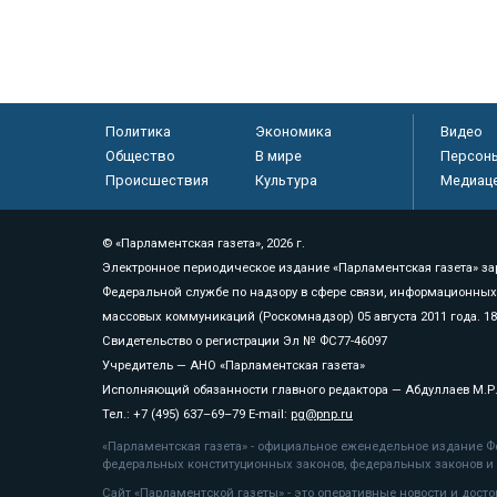
Политика
Экономика
Видео
Общество
В мире
Персон
Происшествия
Культура
Медиац
© «Парламентская газета», 2026 г.
Электронное периодическое издание «Парламентская газета» за
Федеральной службе по надзору в сфере связи, информационных
массовых коммуникаций (Роскомнадзор) 05 августа 2011 года. 1
Свидетельство о регистрации Эл № ФС77-46097
Учредитель — АНО «Парламентская газета»
Исполняющий обязанности главного редактора — Абдуллаев М.Р
Тел.: +7 (495) 637–69–79 E-mail:
pg@pnp.ru
«Парламентская газета» - официальное еженедельное издание Фе
федеральных конституционных законов, федеральных законов и а
Сайт «Парламентской газеты» - это оперативные новости и дост