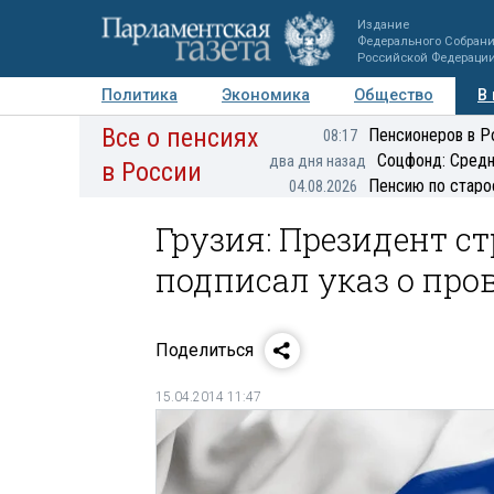
Издание
Федерального Собран
Российской Федераци
Политика
Экономика
Общество
В
Все о пенсиях
Фото
Авторы
Персоны
Мнения
Регионы
Пенсионеров в Р
08:17
Соцфонд: Средн
два дня назад
в России
Пенсию по старо
04.08.2026
Грузия: Президент 
подписал указ о пр
Поделиться
15.04.2014 11:47