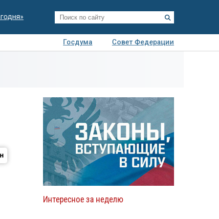
егодня»
Госдума
Совет Федерации
я
Авто
Недвижимость
Технологии
иза
Интересное за неделю