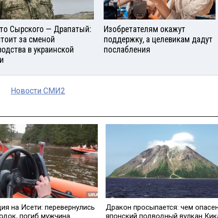
то Сырского — Драпатый:
Изобретателям окажут
стоит за сменой
поддержку, а целевикам дадут
водства в украинской
послабления
и
Новости СМИ2
дия на Исети: перевернулись
Дракон просыпается: чем опасе
лодок, погиб мужчина
японский подводный вулкан Кик