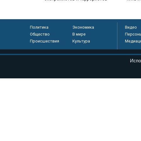
Политика
Экономика
Видео
Общество
В мире
Персон
Происшествия
Культура
Медиац
© «Парламентская газета», 2026 г.
Испо
Электронное периодическое издание «Парламентская газета» за
Федеральной службе по надзору в сфере связи, информационных
массовых коммуникаций (Роскомнадзор) 05 августа 2011 года. 1
Свидетельство о регистрации Эл № ФС77-46097
Учредитель — АНО «Парламентская газета»
Исполняющий обязанности главного редактора — Абдуллаев М.Р
Тел.: +7 (495) 637–69–79 E-mail:
pg@pnp.ru
«Парламентская газета» - официальное еженедельное издание Фе
федеральных конституционных законов, федеральных законов и а
Сайт «Парламентской газеты» - это оперативные новости и дост
«Парламентской газеты» активная ссылка на pnp.ru обязательна.