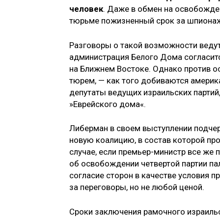
человек
. Даже в обмен на освобожд
тюрьме пожизненный срок за шпионаж
Разговоры о такой возможности ведутс
администрация Белого Дома согласитс
на Ближнем Востоке. Однако против о
тюрем, — как того добиваются америка
депутаты ведущих израильских партий
»Еврейского дома«.
Либерман в своем выступлении подчер
новую коалицию, в состав которой про
случае, если премьер-министр все же 
об освобождении четвертой партии па
согласие сторон в качестве условия 
за переговоры, но не любой ценой.
Сроки заключения рамочного израильс