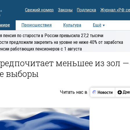
Свежий номер
Законы
Подписка
Журнал «РФ с
ия
и
 мире
Происшествия
Культура
Ещё
Медиацентр
Интервью
Колумнисты
Делова
я пенсия по старости в России превысила 27,2 тысячи
эксперт
ости предложили закрепить на уровне не ниже 40% от заработка
енсии работающих пенсионеров с 1 августа
редпочитает меньшее из зол —
е выборы
Читать нас в