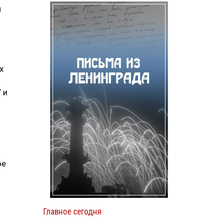
й
х
 и
ое
Главное сегодня