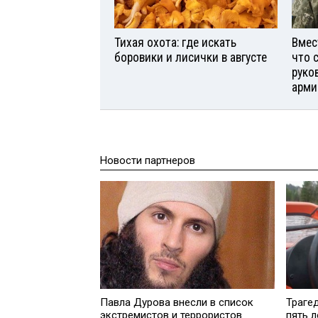
Тихая охота: где искать
Вмес
боровики и лисички в августе
что 
руко
арми
Новости партнеров
Павла Дурова внесли в список
Траге
экстремистов и террористов
пять 