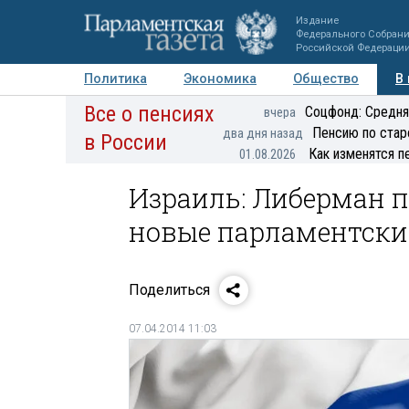
Издание
Федерального Собран
Российской Федераци
Политика
Экономика
Общество
В
Все о пенсиях
Фото
Авторы
Персоны
Мнения
Регионы
Соцфонд: Средня
вчера
Пенсию по стар
два дня назад
в России
Как изменятся п
01.08.2026
Израиль: Либерман п
новые парламентски
Поделиться
07.04.2014 11:03