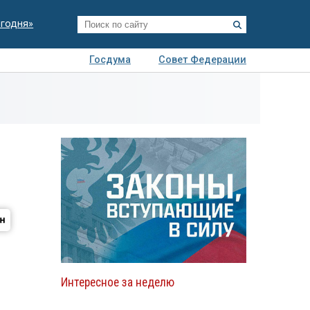
егодня»
Госдума
Совет Федерации
я
Авто
Недвижимость
Технологии
иза
Интересное за неделю