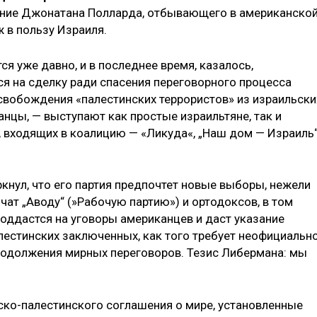
ение Джонатана Полларда, отбывающего в американско
 в пользу Израиля.
я уже давно, и в последнее время, казалось,
я на сделку ради спасения переговорного процесса
свобождения «палестинских террористов» из израильски
нцы, — выступают как простые израильтяне, так и
, входящих в коалицию — «Ликуда«, „Наш дом — Израиль“
кнул, что его партия предпочтет новые выборы, нежели
чат „Аводу“ (»Рабочую партию») и ортодоксов, в том
поддастся на уговоры американцев и даст указание
лестинских заключенных, как того требует неофициальн
продолжения мирных переговоров. Тезис Либермана: мы
ко-палестинского соглашения о мире, установленные