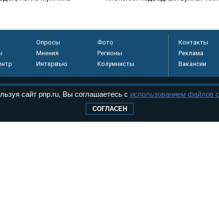
Опросы
Фото
Контакты
ы
Мнения
Регионы
Реклама
ентр
Интервью
Колумнисты
Вакансии
льзуя сайт pnp.ru, Вы соглашаетесь с
использованием файлов c
регистрировано в
СОГЛАСЕН
 технологий и
8+
.
дерального Собрания РФ. Издается с 1997 года. Учредители газеты - Государств
ктов палат Федерального Собрания. «Парламентская газета» имеет пункты печати
оверная информация о принимаемых в стране законах и деятельности депутатов и