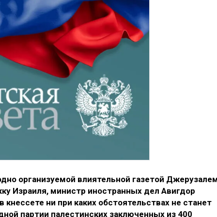
одно организуемой влиятельной газетой Джерузале
ржку Израиля, министр иностранных дел Авигдор
в кнессете ни при каких обстоятельствах не станет
дной партии палестинских заключенных из 400