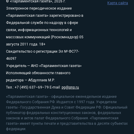
© «Парламентская газета», 2026 г.
Карта сайта
Электронное периодическое издание
«Парламентская газета» зарегистрировано в
Федеральной службе по надзору в сфере
связи, информационных технологий и
массовых коммуникаций (Роскомнадзор) 05
августа 2011 года. 18+
Свидетельство о регистрации Эл № ФС77-
46097
Учредитель — АНО «Парламентская газета»
Исполняющий обязанности главного
редактора — Абдуллаев М.Р.
Тел.: +7 (495) 637–69–79 E-mail:
pg@pnp.ru
«Парламентская газета» - официальное еженедельное издание
Федерального Собрания РФ. Издается с 1997 года. Учредители
газеты - Государственная Дума и Совет Федерации РФ. Официальный
публикатор федеральных конституционных законов, федеральных
законов и актов палат Федерального Собрания. «Парламентская
газета» имеет пункты печати и представительства в десяти субъектах
федерации.