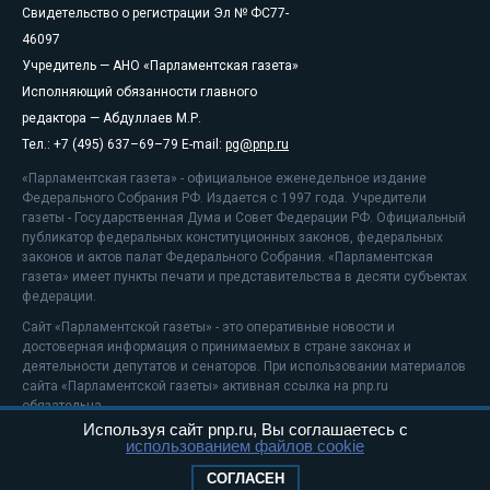
Свидетельство о регистрации Эл № ФС77-
46097
Учредитель — АНО «Парламентская газета»
Исполняющий обязанности главного
редактора — Абдуллаев М.Р.
Тел.: +7 (495) 637–69–79 E-mail:
pg@pnp.ru
«Парламентская газета» - официальное еженедельное издание
Федерального Собрания РФ. Издается с 1997 года. Учредители
газеты - Государственная Дума и Совет Федерации РФ. Официальный
публикатор федеральных конституционных законов, федеральных
законов и актов палат Федерального Собрания. «Парламентская
газета» имеет пункты печати и представительства в десяти субъектах
федерации.
Сайт «Парламентской газеты» - это оперативные новости и
достоверная информация о принимаемых в стране законах и
деятельности депутатов и сенаторов. При использовании материалов
сайта «Парламентской газеты» активная ссылка на pnp.ru
обязательна.
Используя сайт pnp.ru, Вы соглашаетесь с
На информационном ресурсе применяются
рекомендательные
использованием файлов cookie
технологии
Положение о защите персональных данных
СОГЛАСЕН