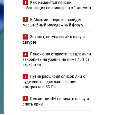
Как изменятся пенсии
1
работающих пенсионеров с 1 августа
В Абхазии впервые пройдёт
2
масштабный молодёжный форум
Законы, вступающие в силу в
3
августе
Пенсию по старости предложили
4
закрепить на уровне не ниже 40% от
заработка
Путин расширил список лиц с
5
судимостью для заключения
контракта с ВС РФ
Сможет ли ИИ написать оперу и
6
спеть арию