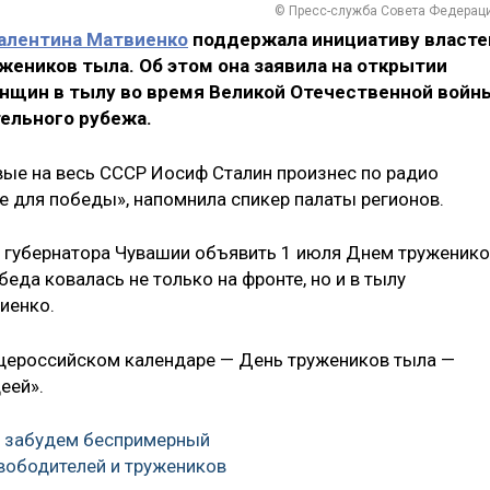
© Пресс-служба Совета Федерац
алентина Матвиенко
поддержала инициативу власте
еников тыла. Об этом она заявила на открытии
нщин в тылу во время Великой Отечественной войн
ельного рубежа.
вые на весь СССР Иосиф Сталин произнес по радио
е для победы», напомнила спикер палаты регионов.
губернатора Чувашии объявить 1 июля Днем труженик
еда ковалась не только на фронте, но и в тылу
иенко.
щероссийском календаре — День тружеников тыла —
еей».
е забудем беспримерный
вободителей и тружеников