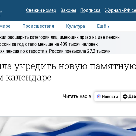
Свежий номер
Законы
Подписка
Журнал «РФ с
ия
и
 мире
Происшествия
Культура
Ещё
Медиацентр
Интервью
Колумнисты
Делова
ил расширить категории лиц, имеющих право на две пенсии
эксперт
оссии за год стало меньше на 409 тысяч человек
яя пенсия по старости в России превысила 27,2 тысячи
ила учредить новую памятну
м календаре
Читать нас в