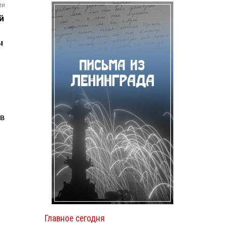
ии
й
ы
ов
Главное сегодня