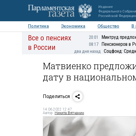
Издание
Федерального Собран
Российской Федераци
Политика
Экономика
Общество
В
Все о пенсиях
Фото
Авторы
Персоны
Мнения
Регионы
Минтруд предлож
20:01
Пенсионеров в Р
08:17
в России
Соцфонд: Средн
два дня назад
Матвиенко предлож
дату в национально
Поделиться
14.06.2022 12:47
Автор:
Никита Вятчанин