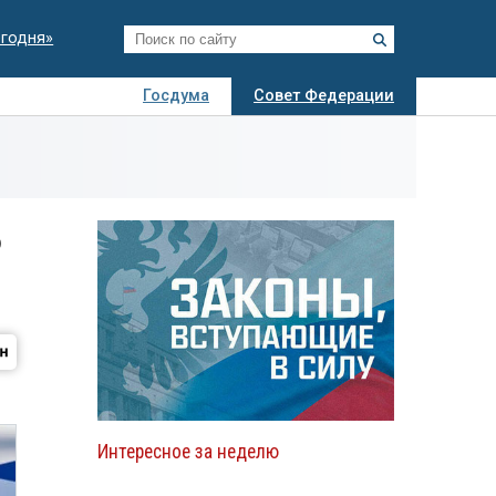
егодня»
Госдума
Совет Федерации
я
Авто
Недвижимость
Технологии
иза
ю
Интересное за неделю