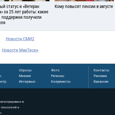
ый статус и «Ветеран
Кому повысят пенсии в августе
а» за 25 лет работы: какие
 поддержки получили
еля
Новости СМИ2
Новости МирТесен
Опросы
Фото
Контакты
ы
Мнения
Регионы
Реклама
ентр
Интервью
Колумнисты
Вакансии
регистрировано в
 технологий и
8+