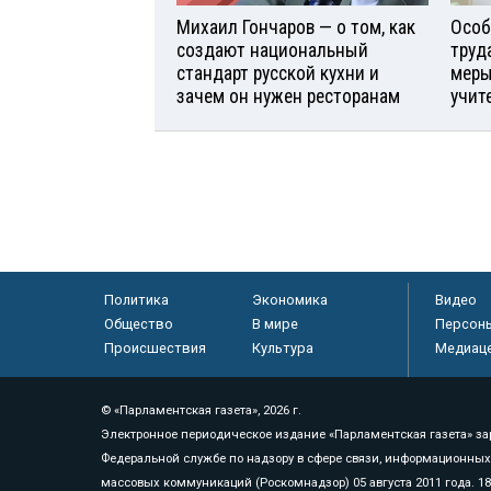
Михаил Гончаров — о том, как
Особ
создают национальный
труд
стандарт русской кухни и
меры
зачем он нужен ресторанам
учит
Политика
Экономика
Видео
Общество
В мире
Персон
Происшествия
Культура
Медиац
© «Парламентская газета», 2026 г.
Электронное периодическое издание «Парламентская газета» за
Федеральной службе по надзору в сфере связи, информационных
массовых коммуникаций (Роскомнадзор) 05 августа 2011 года. 1