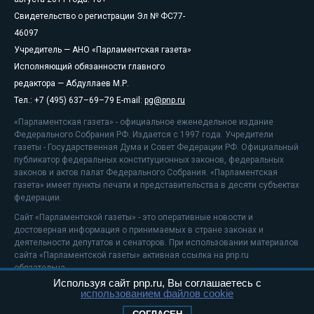
Свидетельство о регистрации Эл № ФС77-
46097
Учредитель — АНО «Парламентская газета»
Исполняющий обязанности главного
редактора — Абдуллаев М.Р.
Тел.: +7 (495) 637–69–79 E-mail:
pg@pnp.ru
«Парламентская газета» - официальное еженедельное издание
Федерального Собрания РФ. Издается с 1997 года. Учредители
газеты - Государственная Дума и Совет Федерации РФ. Официальный
публикатор федеральных конституционных законов, федеральных
законов и актов палат Федерального Собрания. «Парламентская
газета» имеет пункты печати и представительства в десяти субъектах
федерации.
Сайт «Парламентской газеты» - это оперативные новости и
достоверная информация о принимаемых в стране законах и
деятельности депутатов и сенаторов. При использовании материалов
сайта «Парламентской газеты» активная ссылка на pnp.ru
обязательна.
Используя сайт pnp.ru, Вы соглашаетесь с
На информационном ресурсе применяются
рекомендательные
использованием файлов cookie
технологии
Положение о защите персональных данных