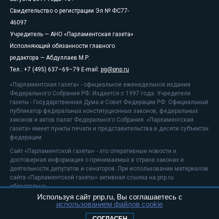
Свидетельство о регистрации Эл № ФС77-
46097
Учредитель — АНО «Парламентская газета»
Исполняющий обязанности главного
редактора — Абдуллаев М.Р.
Тел.: +7 (495) 637–69–79 E-mail:
pg@pnp.ru
«Парламентская газета» - официальное еженедельное издание
Федерального Собрания РФ. Издается с 1997 года. Учредители
газеты - Государственная Дума и Совет Федерации РФ. Официальный
публикатор федеральных конституционных законов, федеральных
законов и актов палат Федерального Собрания. «Парламентская
газета» имеет пункты печати и представительства в десяти субъектах
федерации.
Сайт «Парламентской газеты» - это оперативные новости и
достоверная информация о принимаемых в стране законах и
деятельности депутатов и сенаторов. При использовании материалов
сайта «Парламентской газеты» активная ссылка на pnp.ru
обязательна.
Используя сайт pnp.ru, Вы соглашаетесь с
На информационном ресурсе применяются
рекомендательные
использованием файлов cookie
технологии
Положение о защите персональных данных
СОГЛАСЕН